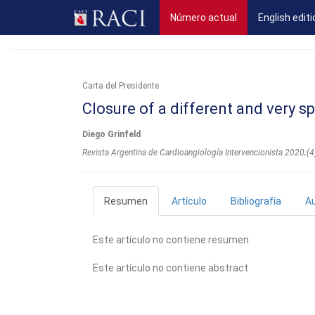
(current)
Número actual
English editi
Carta del Presidente
Closure of a different and very sp
Diego Grinfeld
Revista Argentina de Cardioangiologí­a Intervencionista 2020;(
Resumen
Artículo
Bibliografía
A
Este artículo no contiene resumen
Este artículo no contiene abstract