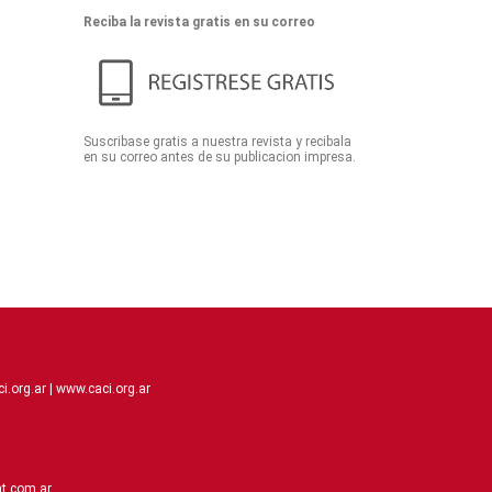
Reciba la revista gratis en su correo
Suscribase gratis a nuestra revista y recibala
en su correo antes de su publicacion impresa.
.org.ar |
www.caci.org.ar
t.com.ar