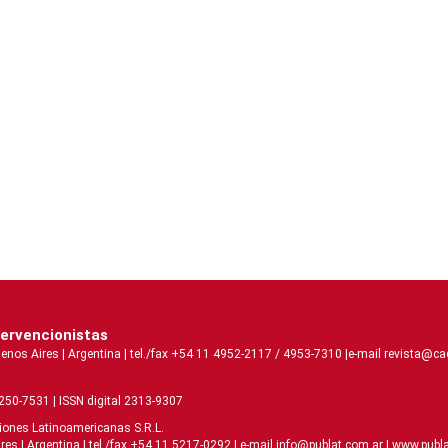
tervencionistas
 Aires | Argentina | tel./fax +54 11 4952-2117 / 4953-7310 |e-mail revista@caci
2250-7531 | ISSN digital 2313-9307
ciones Latinoamericanas S.R.L.
| Argentina | tel./fax +54 11 5217-0292 | e-mail info@publat.com.ar |
www.publa