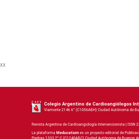
XX
Colegio Argentino de Cardioangiólogos In
Viamonte 2146 6° (C1056ABH) Ciudad Autónoma de Buenos
Revista Argentina de Cardioangiologí­a Intervencionista | ISSN 
La plataforma
Meducatium
es un proyecto editorial de Publica
Piedras 1333 2° C (C1240ABC) Ciudad Autónoma de Buenos Aires 