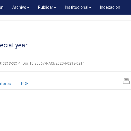
on
Archivo
Publicar
Institucional
Indexación
ecial year
4): 0213-0214
| Doi: 10.30567/RACI/20204/0213-0214
utores
PDF