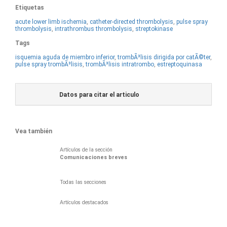
Etiquetas
acute lower limb ischemia
,
catheter-directed thrombolysis
,
pulse spray
thrombolysis
,
intrathrombus thrombolysis
,
streptokinase
Tags
isquemia aguda de miembro inferior
,
trombÃ³lisis dirigida por catÃ©ter
,
pulse spray trombÃ³lisis
,
trombÃ³lisis intratrombo
,
estreptoquinasa
Datos para citar el articulo
Vea también
Artículos de la sección
Comunicaciones breves
Todas las secciones
Artículos destacados