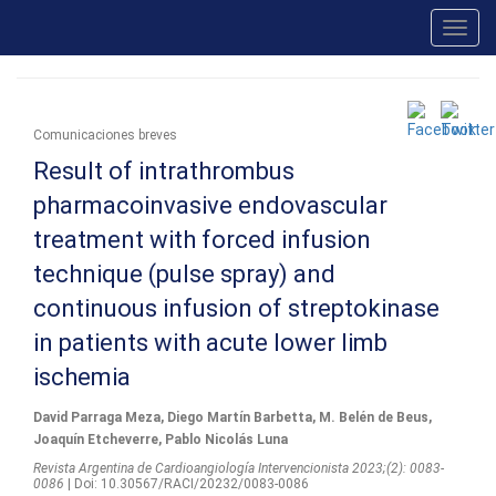
Toggl
navig
Comunicaciones breves
Result of intrathrombus
pharmacoinvasive endovascular
treatment with forced infusion
technique (pulse spray) and
continuous infusion of streptokinase
in patients with acute lower limb
ischemia
David Parraga Meza, Diego Martín Barbetta, M. Belén de Beus,
Joaquín Etcheverre, Pablo Nicolás Luna
Revista Argentina de Cardioangiologí­a Intervencionista 2023;(2): 0083-
0086
| Doi: 10.30567/RACI/20232/0083-0086