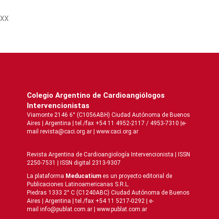
XX
Colegio Argentino de Cardioangiólogos
Intervencionistas
Viamonte 2146 6° (C1056ABH) Ciudad Autónoma de Buenos
Aires | Argentina | tel./fax +54 11 4952-2117 / 4953-7310 |e-
mail revista@caci.org.ar |
www.caci.org.ar
Revista Argentina de Cardioangiologí­a Intervencionista | ISSN
2250-7531 | ISSN digital 2313-9307
La plataforma
Meducatium
es un proyecto editorial de
Publicaciones Latinoamericanas S.R.L.
Piedras 1333 2° C (C1240ABC) Ciudad Autónoma de Buenos
Aires | Argentina | tel./fax +54 11 5217-0292 | e-
mail info@publat.com.ar |
www.publat.com.ar