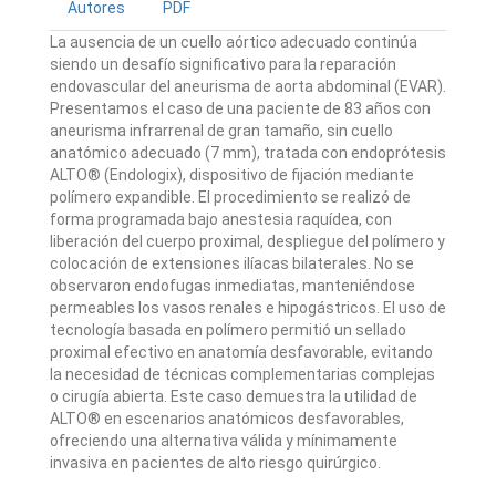
Autores
PDF
La ausencia de un cuello aórtico adecuado continúa
siendo un desafío significativo para la reparación
endovascular del aneurisma de aorta abdominal (EVAR).
Presentamos el caso de una paciente de 83 años con
aneurisma infrarrenal de gran tamaño, sin cuello
anatómico adecuado (7 mm), tratada con endoprótesis
ALTO® (Endologix), dispositivo de fijación mediante
polímero expandible. El procedimiento se realizó de
forma programada bajo anestesia raquídea, con
liberación del cuerpo proximal, despliegue del polímero y
colocación de extensiones ilíacas bilaterales. No se
observaron endofugas inmediatas, manteniéndose
permeables los vasos renales e hipogástricos. El uso de
tecnología basada en polímero permitió un sellado
proximal efectivo en anatomía desfavorable, evitando
la necesidad de técnicas complementarias complejas
o cirugía abierta. Este caso demuestra la utilidad de
ALTO® en escenarios anatómicos desfavorables,
ofreciendo una alternativa válida y mínimamente
invasiva en pacientes de alto riesgo quirúrgico.