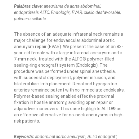
Palabras clave:
aneurisma de aorta abdominal,
endoprótesis ALTO, Endologix, EVAR, cuello desfavorable,
polímero sellante.
The absence of an adequate infrarenal neck remains a
major challenge for endovascular abdominal aortic
aneurysm repair (EVAR). We present the case of an 83-
year-old female with a large infrarenal aneurysm and a
7-mm neck, treated with the ALTO® polymer-filled
sealing-ring endograft system (Endologix). The
procedure was performed under spinal anesthesia,
with successful deployment, polymer infusion, and
bilateral iliac limb placement. Renal and hypogastric
arteries remained patent with no immediate endoleaks.
Polymer-based sealing enabled effective proximal
fixation in hostile anatomy, avoiding open repair or
adjunctive maneuvers. This case highlights ALTO® as
an effective alternative for no-neck aneurysms in high-
risk patients.
Keywords:
abdominal aortic aneurysm, ALTO endograft,