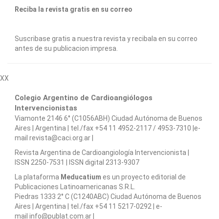
Reciba la revista gratis en su correo
Suscribase gratis a nuestra revista y recibala en su correo
antes de su publicacion impresa.
XX
Colegio Argentino de Cardioangiólogos
Intervencionistas
Viamonte 2146 6° (C1056ABH) Ciudad Autónoma de Buenos
Aires | Argentina | tel./fax +54 11 4952-2117 / 4953-7310 |e-
mail revista@caci.org.ar |
www.caci.org.ar
Revista Argentina de Cardioangiologí­a Intervencionista |
ISSN 2250-7531 | ISSN digital 2313-9307
La plataforma
Meducatium
es un proyecto editorial de
Publicaciones Latinoamericanas S.R.L.
Piedras 1333 2° C (C1240ABC) Ciudad Autónoma de Buenos
Aires | Argentina | tel./fax +54 11 5217-0292 | e-
mail info@publat.com.ar |
www.publat.com.ar