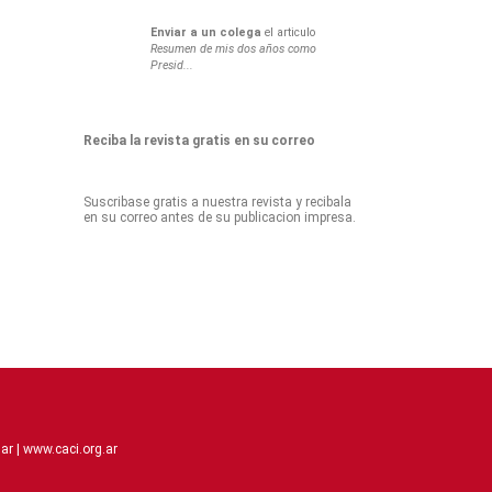
Enviar a un colega
el articulo
Resumen de mis dos años como
Presid...
Reciba la revista gratis en su correo
Suscribase gratis a nuestra revista y recibala
en su correo antes de su publicacion impresa.
ar |
www.caci.org.ar