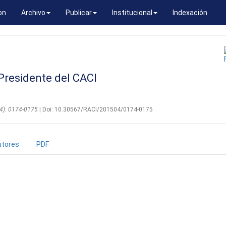
on
Archivo
Publicar
Institucional
Indexación
residente del CACI
(04): 0174-0175
| Doi: 10.30567/RACI/201504/0174-0175
utores
PDF