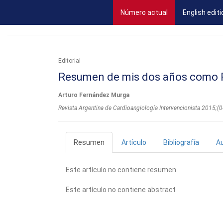
(current)
Número actual
English editi
Editorial
Resumen de mis dos años como P
Arturo Fernández Murga
Revista Argentina de Cardioangiologí­a Intervencionista 2015;
Resumen
Artículo
Bibliografía
A
Este artículo no contiene resumen
Este artículo no contiene abstract