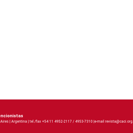
encionistas
s | Argentina | tel./fax +54 11 4952-2117 / 4953-7310 |e-mail revista@caci.org.