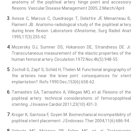
anatomy of the popliteal artery: hinge point and accessory
flexions. Vascular Disease Management 2005; 2 March/April.
Avisse C, Marcus C, Ouedraogo T, Delattre JF, Menanteau B,
Flament JB. Anatomo-radiological study of the popliteal artery
during knee flexion. Laboratoire d’Anatomie, Surg Radiol Anat
1995;17(3):255-62.
Mozersky DJ, Sumner DS, Hokanson DE, Strandness DE Jr.
Transcutaneous measurement of the elastic properties of the
human femoral artery. Circulation 1972 Nov;46(5):948-55.
Zocholl G, Zapf S, Schild H, Thelen M. Functional angiography of
the arteries near the knee joint: consequences for stent
implantation?. Rofo 1990 Dec;153(6):658-62.
Tamashiro GA, Tamashiro A, Villegas MO, et al. Flexions of the
popliteal artery: technical considerations of femoropopliteal
stenting. J Invasive Cardiol 2011;23(10):431-3.
Kroger K, Santosa F, Goyen M. Biomechanical incompatibility of
popliteal stent placement. J Endovasc Ther 2004;11(6):686-94.