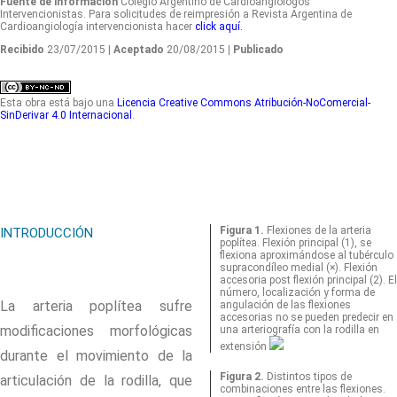
Fuente de información
Colegio Argentino de Cardioangiólogos
Intervencionistas. Para solicitudes de reimpresión a Revista Argentina de
Cardioangiología intervencionista hacer
click aquí.
Recibido
23/07/2015
| Aceptado
20/08/2015
| Publicado
Esta obra está bajo una
Licencia Creative Commons Atribución-NoComercial-
SinDerivar 4.0 Internacional
.
Figura 1.
Flexiones de la arteria
INTRODUCCIÓN
poplítea. Flexión principal (1), se
flexiona aproximándose al tubérculo
supracondíleo medial (×). Flexión
accesoria post flexión principal (2). El
número, localización y forma de
La arteria poplítea sufre
angulación de las flexiones
accesorias no se pueden predecir en
modificaciones morfológicas
una arteriografía con la rodilla en
extensión
durante el movimiento de la
Figura 2.
Distintos tipos de
articulación de la rodilla, que
combinaciones entre las flexiones.