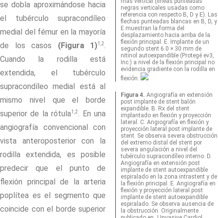
más vertical (líneas punteadas
se dobla aproximándose hacia
negras verticales usadas como
referencia con respecto B, D y E). Las
el tubérculo supracondíleo
flechas punteadas blancas en B, D, y
E muestran la forma del
medial del fémur en la mayoría
desplazamiento hacia arriba de la
flexión principal. E. Implante de un
1,2
de los casos
(Figura 1)
.
segundo stent 6.0 × 30 mm de
nitinol autoexpandible (Protegé ev3,
Cuando la rodilla está
Inc.) a nivel de la flexión principal no
evidencia gradiente con la rodilla en
extendida, el tubérculo
flexión.
supracondíleo medial está al
Figura 4.
Angiografía en extensión
mismo nivel que el borde
post implante de stent balón
expandible. B. Rx del stent
1,2
superior de la rótula
. En una
implantado en flexión y proyección
lateral. C. Angiografía en flexión y
angiografía convencional con
proyección lateral post implante de
stent. Se observa severa obstrucción
vista anteroposterior con la
del extremo distal del stent por
severa angulación a nivel del
rodilla extendida, es posible
tubérculo supracondíleo interno. D.
Angiografía en extensión post
predecir que el punto de
implante de stent autoexpandible
espiralado en la zona intrastent y de
flexión principal de la arteria
la flexión principal. E. Angiografía en
flexión y proyección lateral post
poplítea es el segmento que
implante de stent autoexpandible
espiralado. Se observa ausencia de
coincide con el borde superior
la obstrucción. Originalmente
publicado en J Invasive Cardiol