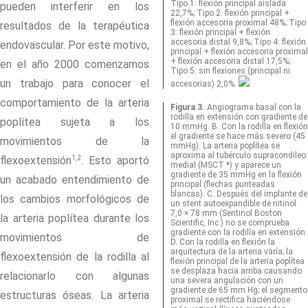
Tipo 1: flexión principal aislada
pueden interferir en los
22,7%; Tipo 2: flexión principal +
flexión accesoria proximal 48%; Tipo
resultados de la terapéutica
3: flexión principal + flexión
accesoria distal 9,8%; Tipo 4: flexión
endovascular. Por este motivo,
principal + flexión accesoria proximal
+ flexión accesoria distal 17,5%;
en el año 2000 comenzamos
Tipo 5: sin flexiones (principal ni
un trabajo para conocer el
accesorias) 2,0%.
comportamiento de la arteria
Figura 3.
Angiograma basal con la
rodilla en extensión con gradiente de
poplítea sujeta a los
10 mmHg. B. Con la rodilla en flexión
el gradiente se hace más severo (45
movimientos de la
mmHg). La arteria poplítea se
aproxima al tubérculo supracondileo
1,2
flexoextensión
. Esto aportó
medial (MSCT *) y aparece un
gradiente de 35 mmHg en la flexión
un acabado entendimiento de
principal (flechas punteadas
blancas). C. Después del implante de
los cambios morfológicos de
un stent autoexpandible de nitinol
7,0 × 78 mm (Sentinol Boston
la arteria poplítea durante los
Scientific, Inc.) no se comprueba
gradiente con la rodilla en extensión.
movimientos de
D. Con la rodilla en flexión la
arquitectura de la arteria varía; la
flexoextensión de la rodilla al
flexión principal de la arteria poplítea
se desplaza hacia arriba causando
relacionarlo con algunas
una severa angulación con un
gradiente de 65 mm Hg; el segmento
estructuras óseas. La arteria
proximal se rectifica haciéndose