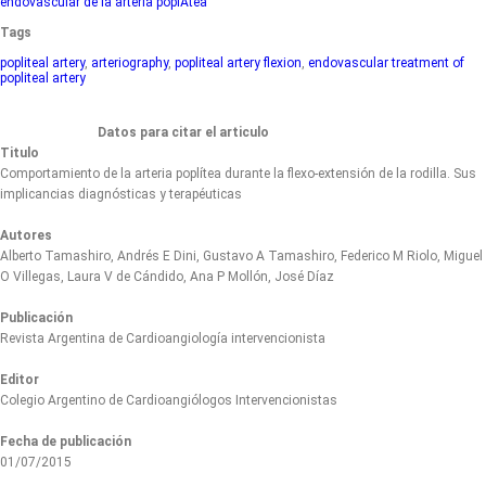
endovascular de la arteria poplÃ­tea
Tags
popliteal artery
,
arteriography
,
popliteal artery flexion
,
endovascular treatment of
popliteal artery
Datos para citar el articulo
Titulo
Comportamiento de la arteria poplítea durante la flexo-extensión de la rodilla. Sus
implicancias diagnósticas y terapéuticas
Autores
Alberto Tamashiro, Andrés E Dini, Gustavo A Tamashiro, Federico M Riolo, Miguel
O Villegas, Laura V de Cándido, Ana P Mollón, José Díaz
Publicación
Revista Argentina de Cardioangiología intervencionista
Editor
Colegio Argentino de Cardioangiólogos Intervencionistas
Fecha de publicación
01/07/2015