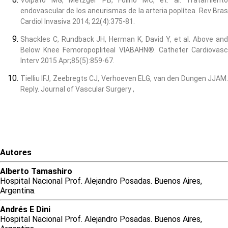
Volpato MG, Metzger PB, Folino MC, et. al. Tratamiento
endovascular de los aneurismas de la arteria poplítea. Rev Bras
Cardiol Invasiva 2014; 22(4):375-81.
Shackles C, Rundback JH, Herman K, David Y, et al. Above and
Below Knee Femoropopliteal VIABAHN®. Catheter Cardiovasc
Interv 2015 Apr;85(5):859-67.
Tielliu IFJ, Zeebregts CJ, Verhoeven ELG, van den Dungen JJAM.
Reply. Journal of Vascular Surgery ,
Autores
Alberto
Tamashiro
Hospital Nacional Prof. Alejandro Posadas. Buenos Aires,
Argentina.
Andrés
E
Dini
Hospital Nacional Prof. Alejandro Posadas. Buenos Aires,