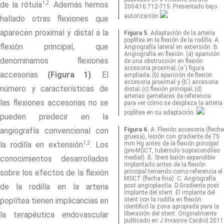
1,2
de la rótula
. Además hemos
2004;16:712-715. Presentado bajo
autorización
hallado otras flexiones que
aparecen proximal y distal a la
Figura 5.
Adaptación de la arteria
poplítea en la flexión de la rodilla. A.
flexión principal, que
Angiografía lateral en extensión. B.
Angiografía en flexión: (a) aparición
denominamos flexiones
de una obstrucción en flexión
accesoria proximal; (a´) figura
accesorias
(Figura 1)
. El
ampliada; (b) aparición de flexión
accesoria proximal y (b´) accesoria
número y características de
distal; (c) flexión principal; (d)
arterias gemelares de referencia
las flexiones accesorias no se
para ver cómo se desplaza la arteria
poplítea en su adaptación.
pueden predecir en la
angiografía convencional con
Figura 6.
A. Flexión accesoria (flecha
gruesa), lesión con gradiente de 75
1,2
la rodilla en extensión
. Los
mm Hg antes de la flexión principal
(pre-MSCT, tubérculo supracondíleo
conocimientos desarrollados
medial). B. Stent balón expandible
implantado antes de la flexión
sobre los efectos de la flexión
principal teniendo como referencia el
MSCT (flecha fina). C. Angiografía
de la rodilla en la arteria
post angioplastía. D.Gradiente post
implante del stent. El implante del
poplítea tienen implicancias en
stent con la rodilla en flexión
identificó la zona apropiada para la
la terapéutica endovascular
liberación del stent. Originalmente
publicado en J Invasive Cardiol 2011