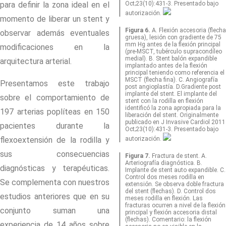
para definir la zona ideal en el
Oct;23(10):431-3. Presentado bajo
autorización.
momento de liberar un
stent
y
Figura 6.
A. Flexión accesoria (flecha
observar además eventuales
gruesa), lesión con gradiente de 75
mm Hg antes de la flexión principal
modificaciones en la
(pre-MSCT, tubérculo supracondíleo
medial). B. Stent balón expandible
arquitectura arterial.
implantado antes de la flexión
principal teniendo como referencia el
MSCT (flecha fina). C. Angiografía
Presentamos este trabajo
post angioplastía. D.Gradiente post
implante del stent. El implante del
sobre el comportamiento de
stent con la rodilla en flexión
identificó la zona apropiada para la
197 arterias poplíteas en 150
liberación del stent. Originalmente
publicado en J Invasive Cardiol 2011
pacientes durante la
Oct;23(10):431-3. Presentado bajo
flexoextensión de la rodilla y
autorización.
sus consecuencias
Figura 7.
Fractura de stent. A.
Arteriografía diagnóstica. B.
diagnósticas y terapéuticas.
Implante de stent auto expandible. C.
Control dos meses rodilla en
Se complementa con nuestros
extensión. Se observa doble fractura
del stent (flechas). D. Control dos
estudios anteriores que en su
meses rodilla en flexión. Las
fracturas ocurren a nivel de la flexión
conjunto suman una
principal y flexión accesoria distal
(flechas). Comentario: la flexión
experiencia de 14 años sobre