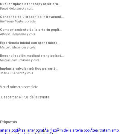
Dual antiplatelet therapy after dru...
David Antoniucci y cols.
Consenso de ultrasonido intravascul...
Guillermo Migliaro y cols.
Comportamiento de la arteria poplí...
Alberto Tamashiro y cols.
Experiencia inicial con stent micro...
Marcelo Menéndez y cols.
Recanalización mediante angioplast...
Nicolás Zain Pedraza y cols.
Implante valvular aórtico percutá...
José A G Álvarez y cols.
Ver el número completo
Descargar el PDF de la revista
Etiquetas
arteria poplÃ­tea
,
arteriografÃ­a
,
flexiÃ³n de la arteria poplÃ­tea
,
tratamiento