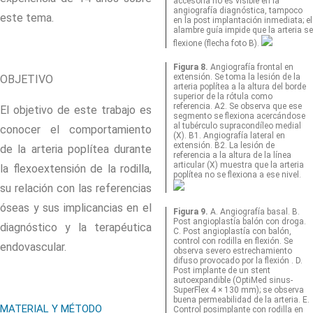
accesoria no es visible en la
angiografía diagnóstica, tampoco
este tema.
en la post implantación inmediata; el
alambre guía impide que la arteria se
flexione (flecha foto B).
Figura 8.
Angiografía frontal en
extensión. Se toma la lesión de la
OBJETIVO
arteria poplítea a la altura del borde
superior de la rótula como
referencia. A2. Se observa que ese
El objetivo de este trabajo es
segmento se flexiona acercándose
al tubérculo supracondíleo medial
conocer el comportamiento
(X). B1. Angiografía lateral en
extensión. B2. La lesión de
de la arteria poplítea durante
referencia a la altura de la línea
articular (X) muestra que la arteria
la flexoextensión de la rodilla,
poplítea no se flexiona a ese nivel.
su relación con las referencias
óseas y sus implicancias en el
Figura 9.
A. Angiografía basal. B.
Post angioplastía balón con droga.
diagnóstico y la terapéutica
C. Post angioplastía con balón,
control con rodilla en flexión. Se
endovascular.
observa severo estrechamiento
difuso provocado por la flexión . D.
Post implante de un stent
autoexpandible (OptiMed sinus-
SuperFlex 4 × 130 mm); se observa
buena permeabilidad de la arteria. E.
MATERIAL Y MÉTODO
Control posimplante con rodilla en