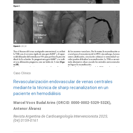
Caso Clínico
Revascularización endovascular de venas centrales
mediante la técnica de sharp recanalization en un
paciente en hemodiálisis
Marcel Voos Budal Arins (ORCID: 0000-0002-5329-532X),
Antenor Álvarez
Revista Argentina de Cardioangiologí­a Intervencionista 2025;
(04):0159-0161