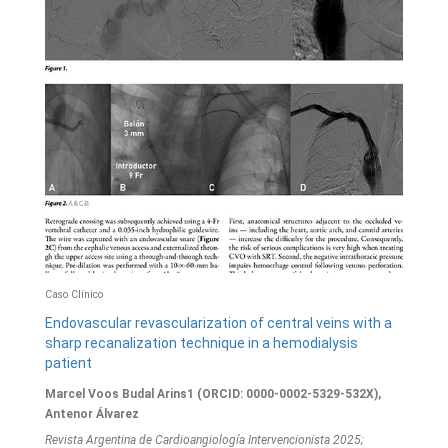
Caso Clínico
Endovascular revascularization of central veins with a
sharp recanalization technique in a hemodialysis
patient
Marcel Voos Budal Arins1 (ORCID: 0000-0002-5329-532X),
Antenor Álvarez
Revista Argentina de Cardioangiologí­a Intervencionista 2025;