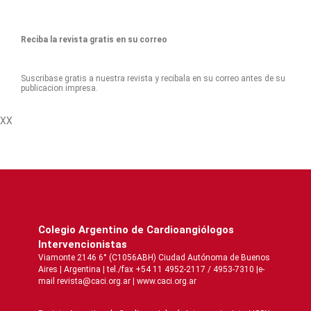
Reciba la revista gratis en su correo
Suscribase gratis a nuestra revista y recibala en su correo antes de su
publicacion impresa.
XX
Colegio Argentino de Cardioangiólogos
Intervencionistas
Viamonte 2146 6° (C1056ABH) Ciudad Autónoma de Buenos
Aires | Argentina | tel./fax +54 11 4952-2117 / 4953-7310 |e-
mail revista@caci.org.ar |
www.caci.org.ar