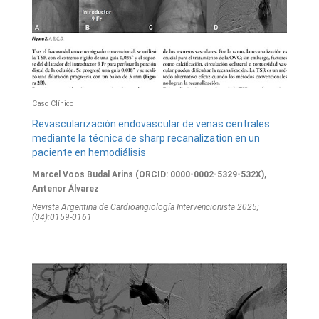
Caso Clínico
Revascularización endovascular de venas centrales
mediante la técnica de sharp recanalization en un
paciente en hemodiálisis
Marcel Voos Budal Arins (ORCID: 0000-0002-5329-532X),
Antenor Álvarez
Revista Argentina de Cardioangiologí­a Intervencionista 2025;
(04):0159-0161