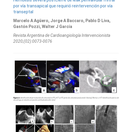
Hemólisis severa postcierre de leak perivalvular mitral
por vía transapical que requirió reintervención por vía
transeptal
Marcelo A Agüero, Jorge A Baccaro, Pablo D Liva,
Gastón Pozzi, Walter J García
Revista Argentina de Cardioangiologí­a Intervencionista
2020;(02):0073-0076