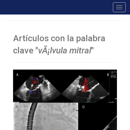
Toggl
navig
Artículos con la palabra
clave "
vÃ¡lvula mitral
"