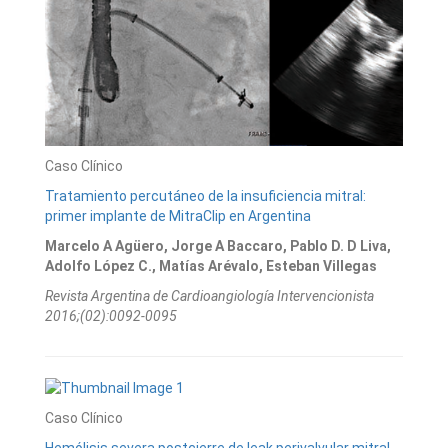
Caso Clínico
Tratamiento percutáneo de la insuficiencia mitral:
primer implante de MitraClip en Argentina
Marcelo A Agüero, Jorge A Baccaro, Pablo D. D Liva,
Adolfo López C., Matías Arévalo, Esteban Villegas
Revista Argentina de Cardioangiologí­a Intervencionista
2016;(02):0092-0095
Caso Clínico