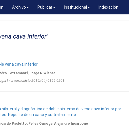
on
Archivo
Publicar
Institucional
Indexación
ena cava inferior
"
ble vena cava inferior
andro Tettamanzi, Jorge N Wisner
ogí­a Intervencionista 2015;(04):0199-0201
ilateral y diagnóstico de doble sistema de vena cava inferior por
rtes. Reporte de un caso y su tratamiento
icardo Pauletto, Felisa Quiroga, Alejandro Incarbone