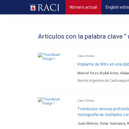
(current)
Número actual
English editi
Artículos con la palabra clave "
v
Caso Clínico
Implante de filtro en una do
Marcel Voos Budal Arins, Alej
Revista Argentina de Cardioangiol
Caso Clínico
Trombosis venosa profunda b
tomografía de múltiples co
Juan Mieres, Omar Santaera, R