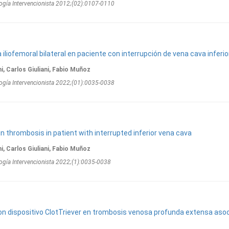
ogí­a Intervencionista 2012;(02):0107-0110
liofemoral bilateral en paciente con interrupción de vena cava inferio
, Carlos Giuliani, Fabio Muñoz
ogí­a Intervencionista 2022;(01):0035-0038
ein thrombosis in patient with interrupted inferior vena cava
, Carlos Giuliani, Fabio Muñoz
ogí­a Intervencionista 2022;(1):0035-0038
 dispositivo ClotTriever en trombosis venosa profunda extensa aso