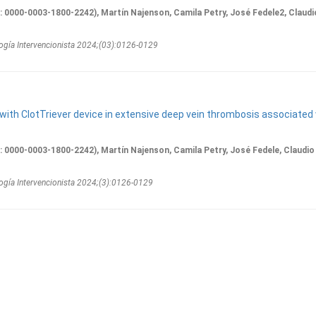
D: 0000-0003-1800-2242), Martín Najenson, Camila Petry, José Fedele2, Claudi
ogí­a Intervencionista 2024;(03):0126-0129
th ClotTriever device in extensive deep vein thrombosis associated
D: 0000-0003-1800-2242), Martín Najenson, Camila Petry, José Fedele, Claudio
ogí­a Intervencionista 2024;(3):0126-0129