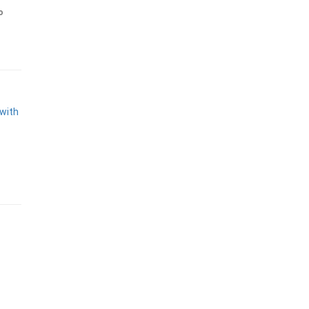
o
 with