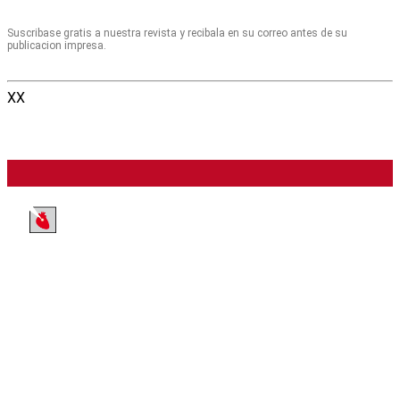
Suscribase gratis a nuestra revista y recibala en su correo antes de su
publicacion impresa.
XX
Colegio Argentino de Cardioangiólogos
Intervencionistas
Viamonte 2146 6° (C1056ABH) Ciudad Autónoma de Buenos Aires |
Argentina | tel./fax +54 11 4952-2117 / 4953-7310 |e-
mail revista@caci.org.ar |
www.caci.org.ar
Revista Argentina de Cardioangiologí­a Intervencionista | ISSN 2250-
7531 | ISSN digital 2313-9307