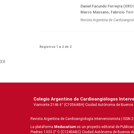
Daniel Facundo Ferreyra (ORCI
Marco Massano, Fabricio Torre
Revista Argentina de Cardioangiol
Registros 1 a 2 de 2
XX
Colegio Argentino de Cardioangiólogos Interv
Viamonte 2146 6° (C1056ABH) Ciudad Autónoma de Buenos Aire
Revista Argentina de Cardioangiologí­a Intervencionista | ISSN 
La plataforma
Meducatium
es un proyecto editorial de Publica
Piedras 1333 2° C (C1240ABC) Ciudad Autónoma de Buenos Aires 