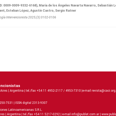
D: 0009-0009-9332-6168), María de los Ángeles Navarta Navarro, Sebastián L
nt, Esteban López, Agustín Castro, Sergio Ratner
ogí­a Intervencionista 2025;(3):0102-0106
encionistas
s | Argentina | tel./fax +54 11 4952-2117 / 4953-7310 |e-mail revista@caci.org.
2250-7531 | ISSN digital 2313-9307
ciones Latinoamericanas S.R.L.
| Argentina | tel./fax +54 11 5217-0292 | e-mail info@publat.com.ar |
www.publa