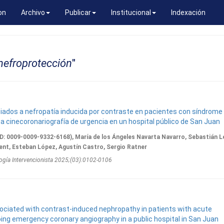
on
Archivo
Publicar
Institucional
Indexación
nefroprotección
"
ciados a nefropatía inducida por contraste en pacientes con síndrome
 cinecoronariografía de urgencia en un hospital público de San Juan
D: 0009-0009-9332-6168), María de los Ángeles Navarta Navarro, Sebastián L
nt, Esteban López, Agustín Castro, Sergio Ratner
ogí­a Intervencionista 2025;(03):0102-0106
ociated with contrast-induced nephropathy in patients with acute
ng emergency coronary angiography in a public hospital in San Juan