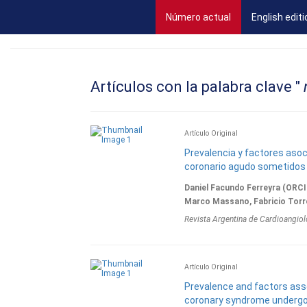
(current)
Número actual
English editi
Artículos con la palabra clave "
Artí­culo Original
Prevalencia y factores aso
coronario agudo sometidos a
Daniel Facundo Ferreyra (ORCI
Marco Massano, Fabricio Torre
Revista Argentina de Cardioangiol
Artí­culo Original
Prevalence and factors ass
coronary syndrome undergoi