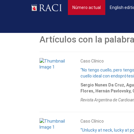
(current)
Número actual
English editi
Artículos con la palabra
Caso Clínico
“No tengo cuello, pero teng
cuello ideal con endoprótes
Sergio Nunes Da Cruz, Agus
Flores, Hernán Pavlovsky,
Revista Argentina de Cardioa
Caso Clínico
“Unlucky at neck, lucky at 