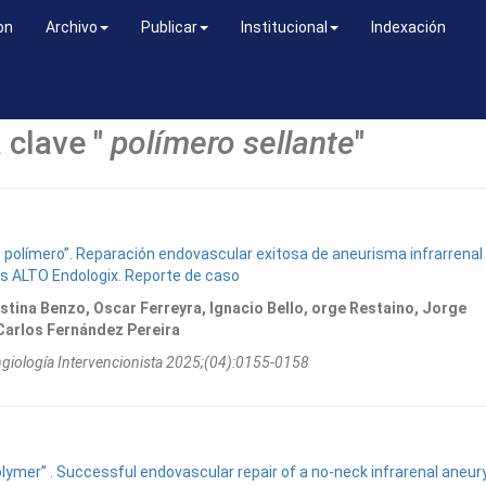
on
Archivo
Publicar
Institucional
Indexación
 clave "
polímero sellante
"
o polímero”. Reparación endovascular exitosa de aneurisma infrarrenal
is ALTO Endologix. Reporte de caso
tina Benzo, Oscar Ferreyra, Ignacio Bello, orge Restaino, Jorge
 Carlos Fernández Pereira
ngiologí­a Intervencionista 2025;(04):0155-0158
polymer” . Successful endovascular repair of a no-neck infrarenal aneu