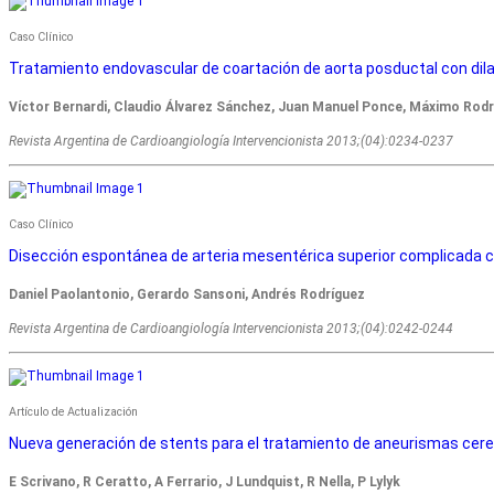
Caso Clínico
Tratamiento endovascular de coartación de aorta posductal con dil
Víctor Bernardi, Claudio Álvarez Sánchez, Juan Manuel Ponce, Máximo Rodr
Revista Argentina de Cardioangiologí­a Intervencionista 2013;(04):0234-0237
Caso Clínico
Disección espontánea de arteria mesentérica superior complicada 
Daniel Paolantonio, Gerardo Sansoni, Andrés Rodríguez
Revista Argentina de Cardioangiologí­a Intervencionista 2013;(04):0242-0244
Artículo de Actualización
Nueva generación de stents para el tratamiento de aneurismas cerebr
E Scrivano, R Ceratto, A Ferrario, J Lundquist, R Nella, P Lylyk