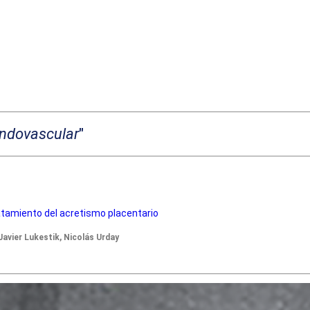
endovascular
"
atamiento del acretismo placentario
avier Lukestik, Nicolás Urday