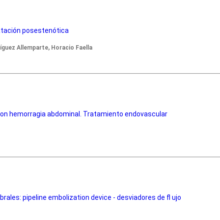
atación posestenótica
íguez Allemparte, Horacio Faella
con hemorragia abdominal. Tratamiento endovascular
ales: pipeline embolization device - desviadores de fl ujo