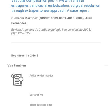
Vascular complication post-TAVI with sheath
entrapment and distal embolization: surgical resolution
through extraperitoneal approach. A case report
Giovanni Martínez (ORCID: 0009-0009-4818-9889), Juan
Fernández
Revista Argentina de Cardioangiologí­a Intervencionista 2025;
(3):0125-0127
Registros 1 a 2 de 2
Vea también
Artículos destacados
Ver archivo
Todas las secciones