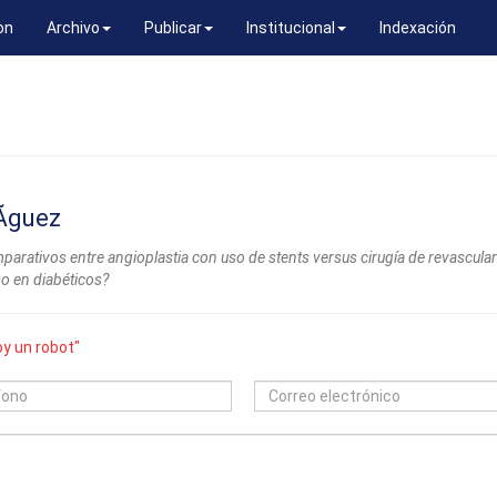
on
Archivo
Publicar
Institucional
Indexación
Ã­guez
parativos entre angioplastia con uso de stents versus cirugía de revascula
so en diabéticos?
y un robot"