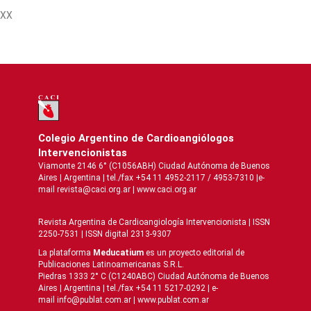
XX
Colegio Argentino de Cardioangiólogos
Intervencionistas
Viamonte 2146 6° (C1056ABH) Ciudad Autónoma de Buenos
Aires | Argentina | tel./fax +54 11 4952-2117 / 4953-7310 |e-
mail revista@caci.org.ar |
www.caci.org.ar
Revista Argentina de Cardioangiologí­a Intervencionista | ISSN
2250-7531 | ISSN digital 2313-9307
La plataforma
Meducatium
es un proyecto editorial de
Publicaciones Latinoamericanas S.R.L.
Piedras 1333 2° C (C1240ABC) Ciudad Autónoma de Buenos
Aires | Argentina | tel./fax +54 11 5217-0292 | e-
mail info@publat.com.ar |
www.publat.com.ar