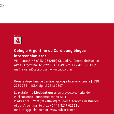
XX
Colegio Argentino de Cardioangiólogos
Intervencionistas
Viamonte 2146 6° (C1056ABH) Ciudad Autónoma de Buenos
Aires | Argentina | tel./fax +54 11 4952-2117 / 4953-7310 |e-
mail revista@caci.org.ar |
www.caci.org.ar
Revista Argentina de Cardioangiologí­a Intervencionista | ISSN
2250-7531 | ISSN digital 2313-9307
La plataforma
Meducatium
es un proyecto editorial de
Publicaciones Latinoamericanas S.R.L.
Piedras 1333 2° C (C1240ABC) Ciudad Autónoma de Buenos
Aires | Argentina | tel./fax +54 11 5217-0292 | e-
mail info@publat.com.ar |
www.publat.com.ar