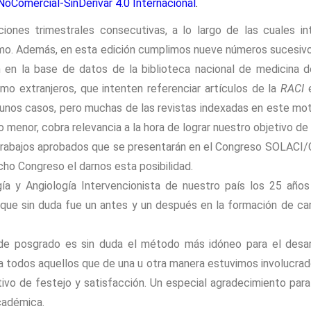
oComercial-SinDerivar 4.0 Internacional
.
ones trimestrales consecutivas, a lo largo de las cuales in
ismo. Además, en esta edición cumplimos nueve números sucesivo
ión en la base de datos de la biblioteca nacional de medicin
mo extranjeros, que intenten referenciar artículos de la
RACI
e
unos casos, pero muchas de las revistas indexadas en este mot
 no menor, cobra relevancia a la hora de lograr nuestro objetivo 
rabajos aprobados que se presentarán en el Congreso SOLACI/C
cho Congreso el darnos esta posibilidad.
ía y Angiología Intervencionista de nuestro país los 25 años 
ue sin duda fue un antes y un después en la formación de card
e posgrado es sin duda el método más idóneo para el desarr
ra todos aquellos que de una u otra manera estuvimos involucra
vo de festejo y satisfacción. Un especial agradecimiento para s
cadémica.