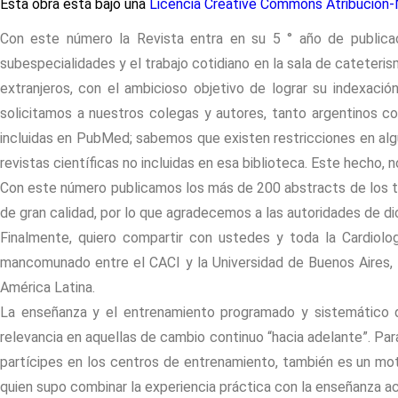
Esta obra está bajo una
Licencia Creative Commons Atribución-N
Con este número la Revista entra en su 5 ° año de publicaci
subespecialidades y el trabajo cotidiano en la sala de cateter
extranjeros, con el ambicioso objetivo de lograr su indexac
solicitamos a nuestros colegas y autores, tanto argentinos co
incluidas en PubMed; sabemos que existen restricciones en alg
revistas científicas no incluidas en esa biblioteca. Este hecho,
Con este número publicamos los más de 200 abstracts de los t
de gran calidad, por lo que agradecemos a las autoridades de di
Finalmente, quiero compartir con ustedes y toda la Cardiolog
mancomunado entre el CACI y la Universidad de Buenos Aires, q
América Latina.
La enseñanza y el entrenamiento programado y sistemático d
relevancia en aquellas de cambio continuo “hacia adelante”. Pa
partícipes en los centros de entrenamiento, también es un moti
quien supo combinar la experiencia práctica con la enseñanza a