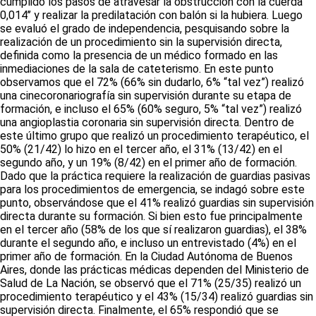
cumplido los pasos de atravesar la obstrucción con la cuerda
0,014’’ y realizar la predilatación con balón si la hubiera. Luego
se evaluó el grado de independencia, pesquisando sobre la
realización de un procedimiento sin la supervisión directa,
definida como la presencia de un médico formado en las
inmediaciones de la sala de cateterismo. En este punto
observamos que el 72% (66% sin dudarlo, 6% “tal vez”) realizó
una cinecoronariografía sin supervisión durante su etapa de
formación, e incluso el 65% (60% seguro, 5% “tal vez”) realizó
una angioplastia coronaria sin supervisión directa. Dentro de
este último grupo que realizó un procedimiento terapéutico, el
50% (21/42) lo hizo en el tercer año, el 31% (13/42) en el
segundo año, y un 19% (8/42) en el primer año de formación.
Dado que la práctica requiere la realización de guardias pasivas
para los procedimientos de emergencia, se indagó sobre este
punto, observándose que el 41% realizó guardias sin supervisión
directa durante su formación. Si bien esto fue principalmente
en el tercer año (58% de los que sí realizaron guardias), el 38%
durante el segundo año, e incluso un entrevistado (4%) en el
primer año de formación. En la Ciudad Autónoma de Buenos
Aires, donde las prácticas médicas dependen del Ministerio de
Salud de La Nación, se observó que el 71% (25/35) realizó un
procedimiento terapéutico y el 43% (15/34) realizó guardias sin
supervisión directa. Finalmente, el 65% respondió que se