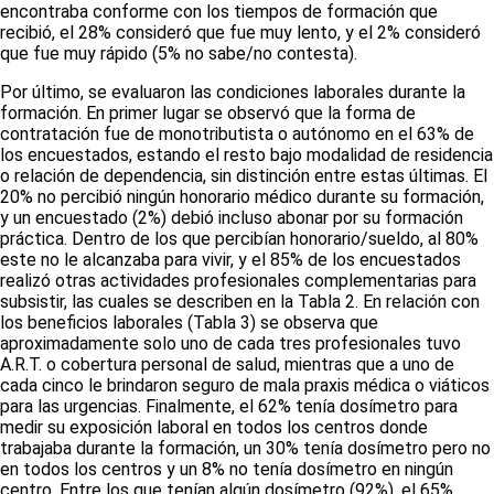
encontraba conforme con los tiempos de formación que
recibió, el 28% consideró que fue muy lento, y el 2% consideró
que fue muy rápido (5% no sabe/no contesta).
Por último, se evaluaron las condiciones laborales durante la
formación. En primer lugar se observó que la forma de
contratación fue de monotributista o autónomo en el 63% de
los encuestados, estando el resto bajo modalidad de residencia
o relación de dependencia, sin distinción entre estas últimas. El
20% no percibió ningún honorario médico durante su formación,
y un encuestado (2%) debió incluso abonar por su formación
práctica. Dentro de los que percibían honorario/sueldo, al 80%
este no le alcanzaba para vivir, y el 85% de los encuestados
realizó otras actividades profesionales complementarias para
subsistir, las cuales se describen en la
Tabla 2
. En relación con
los beneficios laborales
(Tabla 3)
se observa que
aproximadamente solo uno de cada tres profesionales tuvo
A.R.T. o cobertura personal de salud, mientras que a uno de
cada cinco le brindaron seguro de mala praxis médica o viáticos
para las urgencias. Finalmente, el 62% tenía dosímetro para
medir su exposición laboral en todos los centros donde
trabajaba durante la formación, un 30% tenía dosímetro pero no
en todos los centros y un 8% no tenía dosímetro en ningún
centro. Entre los que tenían algún dosímetro (92%), el 65%