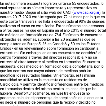
En esta primera encuesta lograron juntarse 65 encuestados, lo
cual representa un número importante y representativo en
nuestro medio. Según el sitio web del CACI (
www.caci.org.ar
), la
carrera 2017-2020 está integrada por 72 alumnos por lo que en
este corte transversal se habría encuestado al 90% de quienes
realizaron el curso en esta fecha. Estos números son cercanos
a otros países, ya que en España en el año 2015 el número total
de médicos en formación era de 76
4
. El número de encuestas
obtenidas es, además, superior a las 20 encuestas que se
completaron en Europa
5
, 26 en Canadá
6
y 50 en los Estados
Unidos
7
en un relevamiento sobre formación en cardiopatía
estructural. Sin embargo, en estas encuestas se consideró al
centro formador a través del director responsable, y no se
entrevistó directamente al médico en formación. En nuestra
encuesta, cada médico en formación debía completarla, por lo
que los centros con mayor número de médicos podrían
modificar los resultados finales. Sin embargo, esta misma
modalidad se utilizó en la encuesta en residentes de
Cardiología, y permite identificar diferencias entre los médicos
en formación dentro del mismo centro, en caso de que las
hubiera. Desafortunadamente, en nuestra encuesta no
podemos calcular el porcentaje de aceptación de la encuesta,
es decir el número de personas que la recibió y decidió no