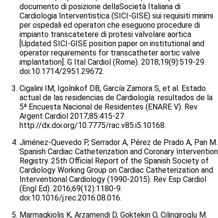
documento di posizione dellaSocietà Italiana di
Cardiologia Interventistica (SICI-GISE) sui requisiti minimi
per ospedali ed operatori che eseguono procedure di
impianto transcatetere di protesi valvolare aortica
[Updated SICI-GISE position paper on institutional and
operator requirements for transcatheter aortic valve
implantation]. G Ital Cardiol (Rome). 2018;19(9):519-29.
doi:10.1714/2951.29672.
Cigalini IM, Igolnikof DB, García Zamora S, et al. Estado
actual de las residencias de Cardiología: resultados de la
5ª Encuesta Nacional de Residentes (ENARE V). Rev
Argent Cardiol 2017;85:415-27.
http://dx.doi.org/10.7775/rac.v85.i5.10168.
Jiménez-Quevedo P, Serrador A, Pérez de Prado A, Pan M.
Spanish Cardiac Catheterization and Coronary Intervention
Registry. 25th Official Report of the Spanish Society of
Cardiology Working Group on Cardiac Catheterization and
Interventional Cardiology (1990-2015). Rev Esp Cardiol
(Engl Ed). 2016;69(12):1180-9.
doi:10.1016/j.rec.2016.08.016.
Marmagkiolis K, Arzamendi D, Goktekin O, Cilingiroglu M.