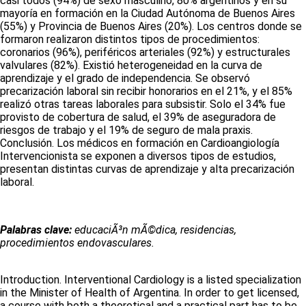
casi todos (94%) de sexo masculino, 80% argentinos y en su
mayoría en formación en la Ciudad Autónoma de Buenos Aires
(55%) y Provincia de Buenos Aires (20%). Los centros donde se
formaron realizaron distintos tipos de procedimientos:
coronarios (96%), periféricos arteriales (92%) y estructurales
valvulares (82%). Existió heterogeneidad en la curva de
aprendizaje y el grado de independencia. Se observó
precarización laboral sin recibir honorarios en el 21%, y el 85%
realizó otras tareas laborales para subsistir. Solo el 34% fue
provisto de cobertura de salud, el 39% de aseguradora de
riesgos de trabajo y el 19% de seguro de mala praxis.
Conclusión. Los médicos en formación en Cardioangiología
Intervencionista se exponen a diversos tipos de estudios,
presentan distintas curvas de aprendizaje y alta precarización
laboral.
Palabras clave:
educaciÃ³n mÃ©dica, residencias,
procedimientos endovasculares.
Introduction. Interventional Cardiology is a listed specialization
in the Minister of Health of Argentina. In order to get licensed,
a course with both a theoretical and a practical part has to be