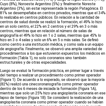
Cuyo (8%), Noroeste Argentino (5%) y finalmente Noreste
Argentino (3%), sin estar representada la región Patagónica. El
81% se desempeñaba en centros privados, mientras que el 34%
lo realizaba en centros públicos. En relación a la cantidad de
centros de salud donde se realizó la formación, el 49% lo hizo
en un solo centro, el 22% en 2 centros y el 29% en 3 o más
centros, mientras que en relación al número de salas de
angiografía el 49% lo hizo en 1 o 2 salas, mientras que 45% lo
hizo en 3 o 4 salas y solo un 6% en 5 o más salas. Se definió
como centro a una institución médica, y como sala a un equipo
de angiografía. Finalmente, se observó una amplia variedad de
procedimientos a los que estuvieron expuestos los médicos en
formación
(Tabla 1)
, no solo coronarios sino también
estructurales y de otras especialidades.
Luego se evaluó la formación práctica, en primer lugar a través
del tiempo a realizar un procedimiento como primer operador
(Figura 1)
. De acuerdo a lo esperado, se observó que la mayoría
(82%) realizó una cinecoronariografía como primer operador
dentro de los 6 meses de iniciada la formación
(Figura 1A)
,
mientras que solo un 25% hizo una angioplastia coronaria en ese
lapso de tiempo
(Figura 1B)
. Se consideró la realización de una
angioplastia coronaria como primer operador cuando se habían