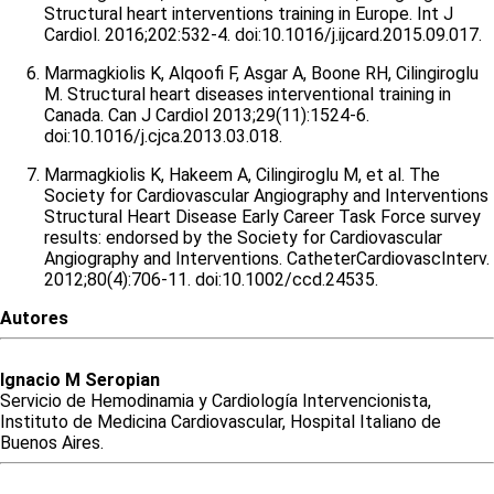
Structural heart interventions training in Europe. Int J
Cardiol. 2016;202:532-4. doi:10.1016/j.ijcard.2015.09.017.
Marmagkiolis K, Alqoofi F, Asgar A, Boone RH, Cilingiroglu
M. Structural heart diseases interventional training in
Canada. Can J Cardiol 2013;29(11):1524-6.
doi:10.1016/j.cjca.2013.03.018.
Marmagkiolis K, Hakeem A, Cilingiroglu M, et al. The
Society for Cardiovascular Angiography and Interventions
Structural Heart Disease Early Career Task Force survey
results: endorsed by the Society for Cardiovascular
Angiography and Interventions. CatheterCardiovascInterv.
2012;80(4):706-11. doi:10.1002/ccd.24535.
Autores
Ignacio
M
Seropian
Servicio de Hemodinamia y Cardiología Intervencionista,
Instituto de Medicina Cardiovascular, Hospital Italiano de
Buenos Aires.