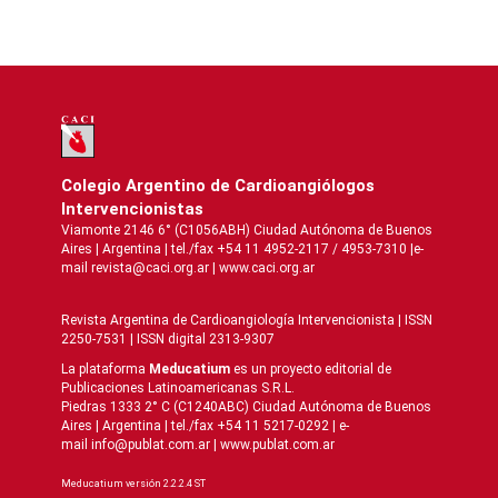
Colegio Argentino de Cardioangiólogos
Intervencionistas
Viamonte 2146 6° (C1056ABH) Ciudad Autónoma de Buenos
Aires | Argentina | tel./fax +54 11 4952-2117 / 4953-7310 |e-
mail revista@caci.org.ar |
www.caci.org.ar
Revista Argentina de Cardioangiologí­a Intervencionista | ISSN
2250-7531 | ISSN digital 2313-9307
La plataforma
Meducatium
es un proyecto editorial de
Publicaciones Latinoamericanas S.R.L.
Piedras 1333 2° C (C1240ABC) Ciudad Autónoma de Buenos
Aires | Argentina | tel./fax +54 11 5217-0292 | e-
mail info@publat.com.ar |
www.publat.com.ar
Meducatium versión 2.2.2.4 ST