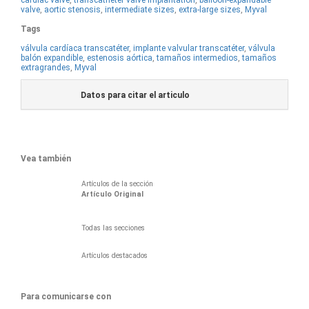
cardiac valve
,
transcatheter valve implantation
,
balloon-expandable
valve
,
aortic stenosis
,
intermediate sizes
,
extra-large sizes
,
Myval
Tags
válvula cardíaca transcatéter
,
implante valvular transcatéter
,
válvula
balón expandible
,
estenosis aórtica
,
tamaños intermedios
,
tamaños
extragrandes
,
Myval
Datos para citar el articulo
Vea también
Artículos de la sección
Artí­culo Original
Todas las secciones
Artículos destacados
Para comunicarse con