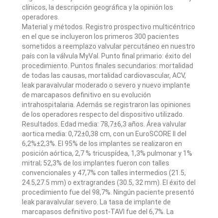
clínicos, la descripción geográfica y la opinión los
operadores.
Material y métodos. Registro prospectivo multicéntrico
en el que se incluyeron los primeros 300 pacientes
sometidos a reemplazo valvular percutáneo en nuestro
país con la válvula MyVal. Punto final primario: éxito del
procedimiento. Puntos finales secundarios: mortalidad
de todas las causas, mortalidad cardiovascular, ACV,
leak paravalvular moderado o severo y nuevo implante
de marcapasos definitivo en su evolución
intrahospitalaria. Además se registraron las opiniones
de los operadores respecto del dispositivo utilizado.
Resultados. Edad media: 78,7±6,3 años. Área valvular
aortica media: 0,72±0,38 cm, con un EuroSCORE II del
6,2%±2,3%. El 95% de los implantes se realizaron en
posición aórtica, 2,7 % tricuspídea, 1,3% pulmonar y 1%
mitral; 52,3% de los implantes fueron con talles
convencionales y 47,7% con talles intermedios (21.5,
24.5,27.5 mm) o extragrandes (30.5, 32 mm). El éxito del
procedimiento fue del 98,7%. Ningún paciente presentó
leak paravalvular severo. La tasa de implante de
marcapasos definitivo post-TAVI fue del 6,7%. La