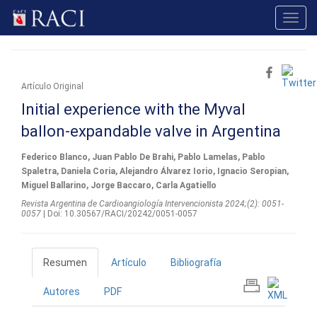
Toggl
navig
Artí­culo Original
Initial experience with the Myval
ballon-expandable valve in Argentina
Federico Blanco, Juan Pablo De Brahi, Pablo Lamelas, Pablo
Spaletra, Daniela Coria, Alejandro Álvarez Iorio, Ignacio Seropian,
Miguel Ballarino, Jorge Baccaro, Carla Agatiello
Revista Argentina de Cardioangiologí­a Intervencionista 2024;(2): 0051-
0057
| Doi: 10.30567/RACI/20242/0051-0057
Resumen
Artículo
Bibliografía
Autores
PDF