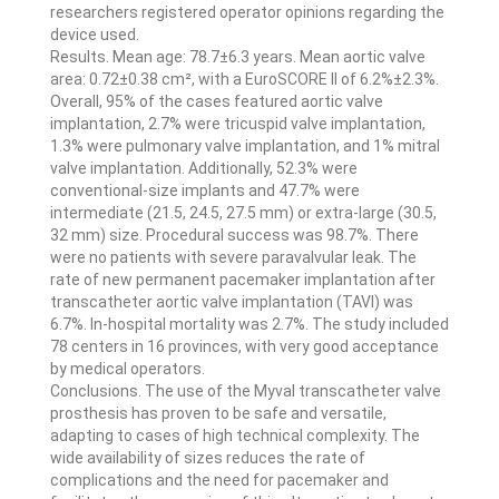
researchers registered operator opinions regarding the
device used.
Results. Mean age: 78.7±6.3 years. Mean aortic valve
area: 0.72±0.38 cm², with a EuroSCORE II of 6.2%±2.3%.
Overall, 95% of the cases featured aortic valve
implantation, 2.7% were tricuspid valve implantation,
1.3% were pulmonary valve implantation, and 1% mitral
valve implantation. Additionally, 52.3% were
conventional-size implants and 47.7% were
intermediate (21.5, 24.5, 27.5 mm) or extra-large (30.5,
32 mm) size. Procedural success was 98.7%. There
were no patients with severe paravalvular leak. The
rate of new permanent pacemaker implantation after
transcatheter aortic valve implantation (TAVI) was
6.7%. In-hospital mortality was 2.7%. The study included
78 centers in 16 provinces, with very good acceptance
by medical operators.
Conclusions. The use of the Myval transcatheter valve
prosthesis has proven to be safe and versatile,
adapting to cases of high technical complexity. The
wide availability of sizes reduces the rate of
complications and the need for pacemaker and