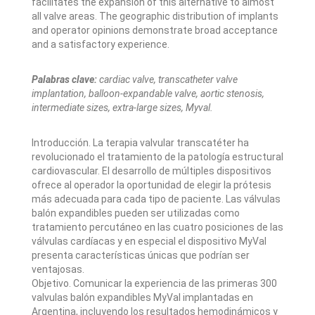
facilitates the expansion of this alternative to almost
all valve areas. The geographic distribution of implants
and operator opinions demonstrate broad acceptance
and a satisfactory experience.
Palabras clave:
cardiac valve, transcatheter valve
implantation, balloon-expandable valve, aortic stenosis,
intermediate sizes, extra-large sizes, Myval.
Introducción. La terapia valvular transcatéter ha
revolucionado el tratamiento de la patología estructural
cardiovascular. El desarrollo de múltiples dispositivos
ofrece al operador la oportunidad de elegir la prótesis
más adecuada para cada tipo de paciente. Las válvulas
balón expandibles pueden ser utilizadas como
tratamiento percutáneo en las cuatro posiciones de las
válvulas cardíacas y en especial el dispositivo MyVal
presenta características únicas que podrían ser
ventajosas.
Objetivo. Comunicar la experiencia de las primeras 300
valvulas balón expandibles MyVal implantadas en
Argentina, incluyendo los resultados hemodinámicos y