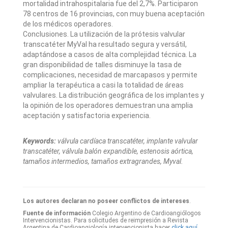
mortalidad intrahospitalaria fue del 2,7%. Participaron
78 centros de 16 provincias, con muy buena aceptación
de los médicos operadores.
Conclusiones. La utilización de la prótesis valvular
transcatéter MyVal ha resultado segura y versátil,
adaptándose a casos de alta complejidad técnica. La
gran disponibilidad de talles disminuye la tasa de
complicaciones, necesidad de marcapasos y permite
ampliar la terapéutica a casi la totalidad de áreas
valvulares. La distribución geográfica de los implantes y
la opinión de los operadores demuestran una amplia
aceptación y satisfactoria experiencia.
Keywords:
válvula cardíaca transcatéter, implante valvular
transcatéter, válvula balón expandible, estenosis aórtica,
tamaños intermedios, tamaños extragrandes, Myval.
Los autores declaran no poseer conflictos de intereses
.
Fuente de información
Colegio Argentino de Cardioangiólogos
Intervencionistas. Para solicitudes de reimpresión a Revista
Argentina de Cardioangiología intervencionista hacer
click aquí.