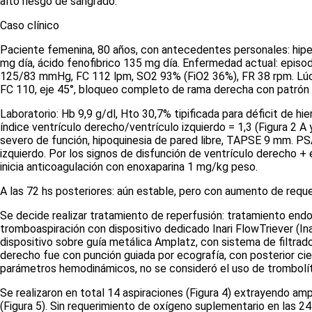
alto riesgo de sangrado.
Caso clínico
Paciente femenina, 80 años, con antecedentes personales: hiperte
mg día, ácido fenofibrico 135 mg día. Enfermedad actual: episodi
125/83 mmHg, FC 112 lpm, SO
2
93% (FiO
2
36%), FR 38 rpm. Lúci
FC 110, eje 45°, bloqueo completo de rama derecha con patró
Laboratorio: Hb 9,9 g/dl, Hto 30,7% tipificada para déficit de hi
índice ventrículo derecho/ventrículo izquierdo = 1,3
(Figura 2 A 
severo de función, hipoquinesia de pared libre, TAPSE 9 mm. 
izquierdo. Por los signos de disfunción de ventrículo derecho 
inicia anticoagulación con enoxaparina 1 mg/kg peso.
A las 72 hs posteriores: aún estable, pero con aumento de reque
Se decide realizar tratamiento de reperfusión: tratamiento end
tromboaspiración con dispositivo dedicado Inari FlowTriever (Inar
dispositivo sobre guía metálica Amplatz, con sistema de filtra
derecho fue con punción guiada por ecografía, con posterior ci
parámetros hemodinámicos, no se consideró el uso de trombolíti
Se realizaron en total 14 aspiraciones (
Figura 4
) extrayendo ampl
(
Figura 5
). Sin requerimiento de oxígeno suplementario en las 2