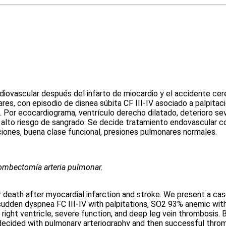
rdiovascular después del infarto de miocardio y el accidente c
culares, con episodio de disnea súbita CF III-IV asociado a palpi
3. Por ecocardiograma, ventrículo derecho dilatado, deterioro s
n alto riesgo de sangrado. Se decide tratamiento endovascular c
ciones, buena clase funcional, presiones pulmonares normales.
rombectomía arteria pulmonar.
 death after myocardial infarction and stroke. We present a cas
f sudden dyspnea FC III-IV with palpitations, SO2 93% anemic wi
 right ventricle, severe function, and deep leg vein thrombosis.
s decided with pulmonary arteriography and then successful throm