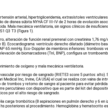
nsión arterial, hipertrigliceridemia, extrasístoles ventriculares
o de disnea súbita NYHA CF III-IV de 2 horas de evolución asocia
da. Mala mecánica ventilatoria, sin signos clínicos de insuficienc
n S1 Q3 T3
(Figura 1)
.
erro, alteración de función renal prerrenal con creatinina 1,76 mg
y B).
Ecocardiograma: ventrículo derecho dilatado (diámetro bas
PSAP 65 mmHg. Eco-Doppler de miembros inferiores: trombosis v
+ elevación de biomarcadores (TnI, BNP), configura un tromboem
rimiento de oxígeno y mala mecánica ventilatoria.
ovascular por riesgo de sangrado (RIETE
3
score
5 puntos: alto).
i Medical Inc, Irvine, CA USA) el cual se realiza con vaina de int
do de trombos y retorno de sangre al paciente para evitar pérdi
erre percutáneo con dispositivo que es parte del
kit
del disposit
cos por el alto riesgo de sangrado.
ia carga trombótica (8 aspiraciones en pulmón derecho y 6 en izqu
4 hs posteriores al procedimiento. Hemoglobina y hematocrito es