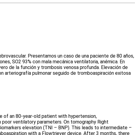
erebrovascular. Presentamos un caso de una paciente de 80 años,
taciones, SO2 93% con mala mecánica ventilatoria, anémica. En
evero de la función y trombosis venosa profunda. Elevación de
on arteriografía pulmonar seguido de tromboaspiración exitosa
e of an 80-year-old patient with hypertension,
th poor ventilatory parameters. On tomography Right
 Biomarkers elevation (TNI – BNP). This leads to intermediate –
boaspiration with a Flowtriever device. After 3 months, there