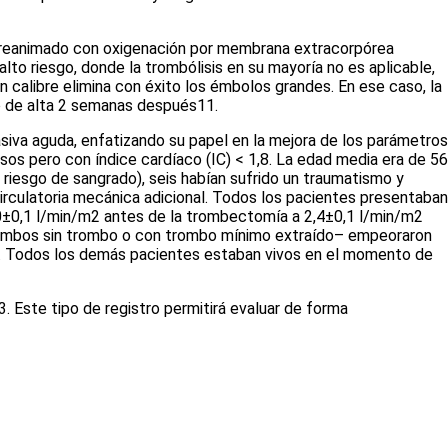
e reanimado con oxigenación por membrana extracorpórea
lto riesgo, donde la trombólisis en su mayoría no es aplicable,
 calibre elimina con éxito los émbolos grandes. En ese caso, la
o de alta 2 semanas después
11
.
siva aguda, enfatizando su papel en la mejora de los parámetros
sos pero con índice cardíaco (IC) < 1,8. La edad media era de 56
riesgo de sangrado), seis habían sufrido un traumatismo y
irculatoria mecánica adicional. Todos los pacientes presentaban
0±0,1 l/min/m
2
antes de la trombectomía a 2,4±0,1 l/min/m
2
–ambos sin trombo o con trombo mínimo extraído– empeoraron
es. Todos los demás pacientes estaban vivos en el momento de
3
. Este tipo de registro permitirá evaluar de forma