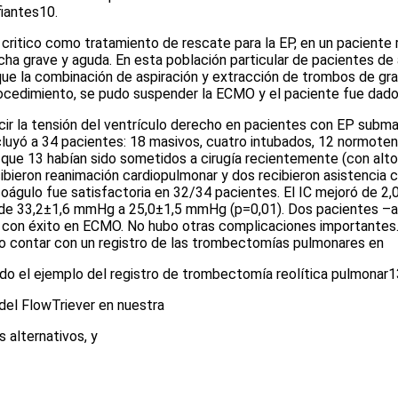
fiantes
10
.
critico como tratamiento de rescate para la EP, en un pacient
ha grave y aguda. En esta población particular de pacientes de a
ue la combinación de aspiración y extracción de trombos de gran
rocedimiento, se pudo suspender la ECMO y el paciente fue dad
cir la tensión del ventrículo derecho en pacientes con EP subma
cluyó a 34 pacientes: 18 masivos, cuatro intubados, 12 normoten
que 13 habían sido sometidos a cirugía recientemente (con alto 
bieron reanimación cardiopulmonar y dos recibieron asistencia c
oágulo fue satisfactoria en 32/34 pacientes. El IC mejoró de 2,
yó de 33,2±1,6 mmHg a 25,0±1,5 mmHg (p=0,01). Dos pacientes 
zado con éxito en ECMO. No hubo otras complicaciones important
vo contar con un registro de las trombectomías pulmonares en
iendo el ejemplo del registro de trombectomía reolítica pulmonar
1
 del FlowTriever en nuestra
 alternativos, y