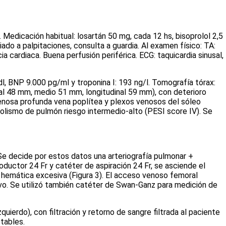
. Medicación habitual: losartán 50 mg, cada 12 hs, bisoprolol 2,5
do a palpitaciones, consulta a guardia. Al examen físico: TA:
ia cardiaca. Buena perfusión periférica. ECG: taquicardia sinusal,
/dl, BNP 9.000 pg/ml y troponina I: 193 ng/l. Tomografía tórax:
al 48 mm, medio 51 mm, longitudinal 59 mm), con deterioro
enosa profunda vena poplítea y plexos venosos del sóleo
bolismo de pulmón riesgo intermedio-alto (PESI
score
IV). Se
 Se decide por estos datos una arteriografía pulmonar +
roductor 24 Fr y catéter de aspiración 24 Fr, se asciende el
da hemática excesiva
(Figura 3)
. El acceso venoso femoral
ivo. Se utilizó también catéter de Swan-Ganz para medición de
ierdo), con filtración y retorno de sangre filtrada al paciente
tables.