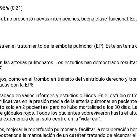
96% (0.21)
l, no presentó nuevas internaciones, buena clase funcional. Ec
osa en el tratamiento de la embolia pulmonar (EP). Este sistema
n las arterias pulmonares. Los estudios han demostrado resultad
7
.
jos, como en el trombo en tránsito del ventrículo derecho y tro
nadas con la EP
8
.
tacado en varios informes y estudios clínicos. En el estudio retr
nificativas en la presión media de la arteria pulmonar en pacie
 solo en 2 pacientes, pero no hubo mortalidad a los 30 días. La
 glóbulos rojos. Todos los pacientes sobrevivieron hasta el alta 
experiencia de un solo centro en la “vida real”.
s, mejorar la reperfusión pulmonar y facilitar la recuperación 
osterior a la manipulación de un catéter tratando de alcanzar el