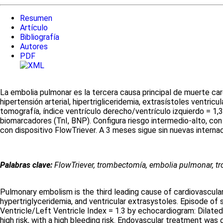
Resumen
Artículo
Bibliografía
Autores
PDF
La embolia pulmonar es la tercera causa principal de muerte ca
hipertensión arterial, hipertrigliceridemia, extrasístoles ventri
tomografía, índice ventrículo derecho/ventrículo izquierdo = 1,
biomarcadores (TnI, BNP). Configura riesgo intermedio-alto, co
con dispositivo FlowTriever. A 3 meses sigue sin nuevas interna
Palabras clave:
FlowTriever, trombectomía, embolia pulmonar, t
Pulmonary embolism is the third leading cause of cardiovascular
hypertriglyceridemia, and ventricular extrasystoles. Episode o
Ventricle/Left Ventricle Index = 1.3 by echocardiogram: Dilated
high risk, with a high bleeding risk. Endovascular treatment wa