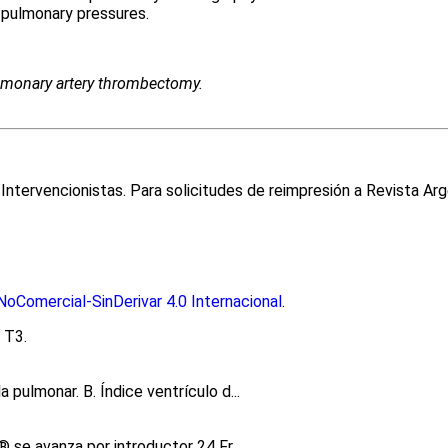
 pulmonary pressures.
lmonary artery thrombectomy.
ntervencionistas. Para solicitudes de reimpresión a Revista Arg
oComercial-SinDerivar 4.0 Internacional
.
 T3.
pulmonar. B. Índice ventrículo d...
 se avanza por introductor 24 Fr...