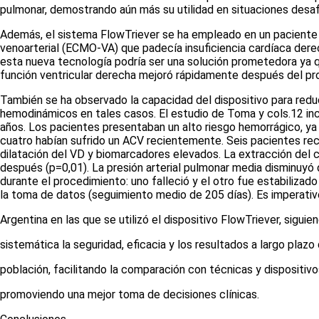
pulmonar, demostrando aún más su utilidad en situaciones desa
Además, el sistema FlowTriever se ha empleado en un paciente 
venoarterial (ECMO-VA) que padecía insuficiencia cardíaca derec
esta nueva tecnología podría ser una solución prometedora ya q
función ventricular derecha mejoró rápidamente después del p
También se ha observado la capacidad del dispositivo para redu
hemodinámicos en tales casos. El estudio de Toma y cols.
12
in
años. Los pacientes presentaban un alto riesgo hemorrágico, ya 
cuatro habían sufrido un ACV recientemente. Seis pacientes reci
dilatación del VD y biomarcadores elevados. La extracción del c
después (p=0,01). La presión arterial pulmonar media disminu
durante el procedimiento: uno falleció y el otro fue estabili
la toma de datos (seguimiento medio de 205 días). Es imperati
Argentina en las que se utilizó el dispositivo FlowTriever, sigu
sistemática la seguridad, eficacia y los resultados a largo plazo
población, facilitando la comparación con técnicas y dispositivos
promoviendo una mejor toma de decisiones clínicas.