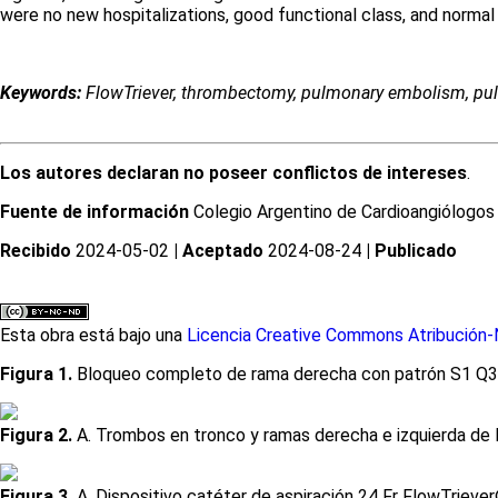
were no new hospitalizations, good functional class, and normal
Keywords:
FlowTriever, thrombectomy, pulmonary embolism, pu
Los autores declaran no poseer conflictos de intereses
.
Fuente de información
Colegio Argentino de Cardioangiólogos I
Recibido
2024-05-02
| Aceptado
2024-08-24
| Publicado
Esta obra está bajo una
Licencia Creative Commons Atribución-N
Figura 1.
Bloqueo completo de rama derecha con patrón S1 Q3
Figura 2.
A. Trombos en tronco y ramas derecha e izquierda de la 
Figura 3.
A. Dispositivo catéter de aspiración 24 Fr FlowTriever®