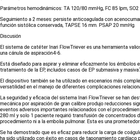
Parámetros hemodinámicos: TA 120/80 mmHg, FC 85 lpm, SO
2
Seguimiento a 2 meses: persiste anticoagulada con acenocumaro
función sistólica conservada, TAPSE 16 mm. PSAP 20 mmHg.
Discusión
El sistema de catéter Inari FlowTriever es una herramienta vali
una cánula de aspiración
4-6
.
Está diseñado para aspirar y eliminar eficazmente los émbolos e
tratamiento de la EP, incluidos casos de EP submasiva y masiva
El dispositivo también se ha utilizado en escenarios más comple
versatilidad en el manejo de diferentes complicaciones relacio
La seguridad y eficacia del sistema Inari FlowTriever se han des
mecánica por aspiración de gran calibre produjo reducciones sig
eventos adversos importantes relacionados con el procedimiento
280 ml y solo 1 paciente requirió transfusión de concentrados de
procedimiento ni a la embolia pulmonar. Esta es una prometedora 
Se ha demostrado que es eficaz para reducir la carga de coágulo
ha sido utilizado con éxito en casos de taponamiento cardíaco p