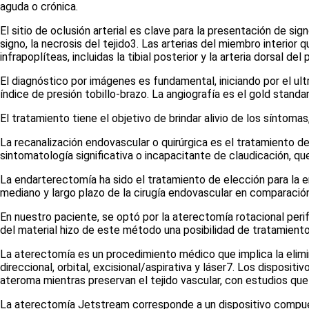
aguda o crónica.
El sitio de oclusión arterial es clave para la presentación de 
signo, la necrosis del tejido
3
. Las arterias del miembro interior q
infrapoplíteas, incluidas la tibial posterior y la arteria dorsal del 
El diagnóstico por imágenes es fundamental, iniciando por el ult
índice de presión tobillo-brazo. La angiografía es el
gold standa
El tratamiento tiene el objetivo de brindar alivio de los síntom
L
a recanalización endovascular o quirúrgica es el tratamiento de 
sintomatología significativa o incapacitante de claudicación, qu
L
a endarterectomía ha sido el tratamiento de elección para la 
mediano y largo plazo de la cirugía endovascular en comparación
En nuestro paciente, se optó por la aterectomía rotacional perifé
del material hizo de este método una posibilidad de tratamiento
La aterectomía es un procedimiento médico que implica la elimin
direccional, orbital, excisional/aspirativa y láser
7
. Los dispositi
ateroma mientras preservan el tejido vascular, con estudios que
La aterectomía Jetstream corresponde a un dispositivo compuest