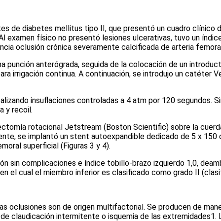
s de diabetes mellitus tipo II, que presentó un cuadro clínico 
 Al examen físico no presentó lesiones ulcerativas, tuvo un índice
ncia oclusión crónica severamente calcificada de arteria femora
 una punción anterógrada, seguida de la colocación de un introdu
ara irrigación continua. A continuación, se introdujo un catéter V
alizando insuflaciones controladas a 4 atm por 120 segundos. Si
ra y
recoil
.
ectomía rotacional Jetstream (Boston Scientific) sobre la cuerda 
mente, se implantó un
stent
autoexpandible dedicado de 5 x 150 cm
emoral superficial
(Figuras 3 y 4)
.
ción sin complicaciones e índice tobillo-brazo izquierdo 1,0, dea
, en el cual el miembro inferior es clasificado como grado II (cla
as oclusiones son de origen multifactorial. Se producen de maner
as de claudicación intermitente o isquemia de las extremidades
1
.