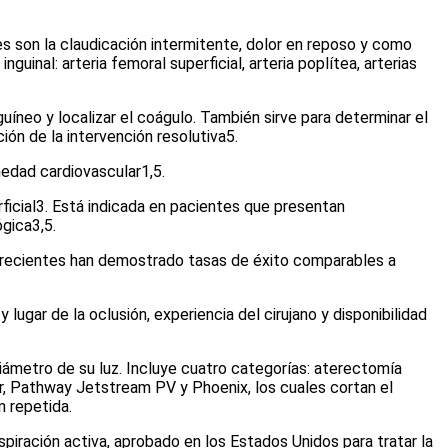
es son la claudicación intermitente, dolor en reposo y como
guinal: arteria femoral superficial, arteria poplítea, arterias
uíneo y localizar el coágulo. También sirve para determinar el
ción de la intervención resolutiva
5
.
rmedad cardiovascular
1,5.
ficial
3
. Está indicada en pacientes que presentan
ógica
3,5
.
os recientes han demostrado tasas de éxito comparables a
lugar de la oclusión, experiencia del cirujano y disponibilidad
iámetro de su luz. Incluye cuatro categorías: aterectomía
or, Pathway Jetstream PV y Phoenix, los cuales cortan el
n repetida.
iración activa, aprobado en los Estados Unidos para tratar la