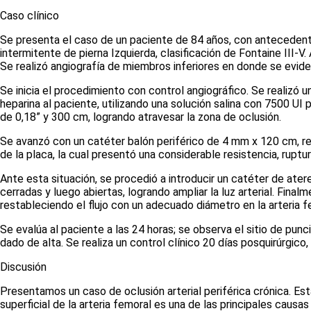
Caso clínico
Se presenta el caso de un paciente de 84 años, con antecedente
intermitente de pierna Izquierda, clasificación de Fontaine III-V.
Se realizó angiografía de miembros inferiores en donde se evide
Se inicia el procedimiento con control angiográfico. Se realizó
heparina al paciente, utilizando una solución salina con 7500 UI p
de 0,18” y 300 cm, logrando atravesar la zona de oclusión.
Se avanzó con un catéter balón periférico de 4 mm x 120 cm, re
de la placa, la cual presentó una considerable resistencia, ruptu
Ante esta situación, se procedió a introducir un catéter de ater
cerradas y luego abiertas, logrando ampliar la luz arterial. Final
restableciendo el flujo con un adecuado diámetro en la arteria f
Se evalúa al paciente a las 24 horas; se observa el sitio de pun
dado de alta. Se realiza un control clínico 20 días posquirúrgico
Discusión
Presentamos un caso de oclusión arterial periférica crónica. Est
superficial de la arteria femoral es una de las principales caus