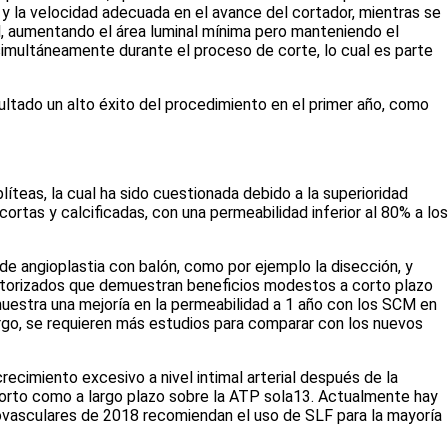
 y la velocidad adecuada en el avance del cortador, mientras se
al, aumentando el área luminal mínima pero manteniendo el
simultáneamente durante el proceso de corte, lo cual es parte
ultado un alto éxito del procedimiento en el primer año, como
íteas, la cual ha sido cuestionada debido a la superioridad
rtas y calcificadas, con una permeabilidad inferior al 80% a los
e angioplastia con balón, como por ejemplo la disección, y
leatorizados que demuestran beneficios modestos a corto plazo
uestra una mejoría en la permeabilidad a 1 año con los SCM en
rgo, se requieren más estudios para comparar con los nuevos
ecimiento excesivo a nivel intimal arterial después de la
corto como a largo plazo sobre la ATP sola
13
. Actualmente hay
iovasculares de 2018 recomiendan el uso de SLF para la mayoría