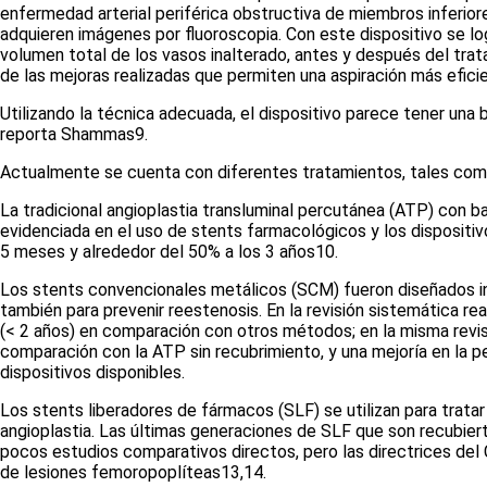
enfermedad arterial periférica obstructiva de miembros inferior
adquieren imágenes por fluoroscopia. Con este dispositivo se lo
volumen total de los vasos inalterado, antes y después del trat
de las mejoras realizadas que permiten una aspiración más efici
Utilizando la técnica adecuada, el dispositivo parece tener una
reporta Shammas
9
.
Actualmente se cuenta con diferentes tratamientos, tales com
La tradicional angioplastia transluminal percutánea (ATP) con ba
evidenciada en el uso de
stents
farmacológicos y los dispositiv
5 meses y alrededor del 50% a los 3 años
10
.
Los stents convencionales metálicos (SCM) fueron diseñados in
también para prevenir reestenosis. En la revisión sistemática r
(< 2 años) en comparación con otros métodos; en la misma revis
comparación con la ATP sin recubrimiento, y una mejoría en la pe
dispositivos disponibles.
Los
stents
liberadores de fármacos (SLF) se utilizan para tratar
angioplastia. Las últimas generaciones de SLF que son recubier
pocos estudios comparativos directos, pero las directrices de
de lesiones femoropoplíteas
13,14
.