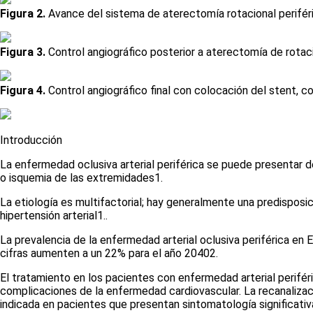
Figura 2.
Avance del sistema de aterectomía rotacional periféri
Figura 3.
Control angiográfico posterior a aterectomía de rotació
Figura 4.
Control angiográfico final con colocación del stent, c
Introducción
La enfermedad oclusiva arterial periférica se puede presentar de
o isquemia de las extremidades
1
.
La etiología es multifactorial; hay generalmente una predisposi
hipertensión arterial
1
.
.
La prevalencia de la enfermedad arterial oclusiva periférica e
cifras aumenten a un 22% para el año 2040
2
.
El tratamiento en los pacientes con enfermedad arterial periféric
complicaciones de la enfermedad cardiovascular. La recanalizació
indicada en pacientes que presentan sintomatología significativ