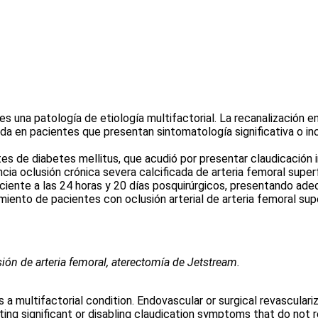
 es una patología de etiología multifactorial. La recanalización e
icada en pacientes que presentan sintomatología significativa o 
 de diabetes mellitus, que acudió por presentar claudicación int
ncia oclusión crónica severa calcificada de arteria femoral super
ciente a las 24 horas y 20 días posquirúrgicos, presentando ad
iento de pacientes con oclusión arterial de arteria femoral sup
sión de arteria femoral, aterectomía de Jetstream.
is a multifactorial condition. Endovascular or surgical revascular
senting significant or disabling claudication symptoms that do no