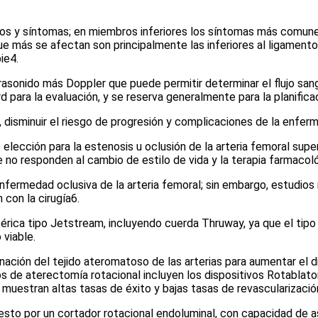
signos y síntomas; en miembros inferiores los síntomas más comun
ue más se afectan son principalmente las inferiores al ligamento in
pie
4
.
rasonido más Doppler que puede permitir determinar el flujo sang
rd
para la evaluación, y se reserva generalmente para la planifica
as, disminuir el riesgo de progresión y complicaciones de la enfe
elección para la estenosis u oclusión de la arteria femoral super
e no responden al cambio de estilo de vida y la terapia farmacol
enfermedad oclusiva de la arteria femoral; sin embargo, estudi
 con la cirugía
6
.
rica tipo Jetstream, incluyendo cuerda Thruway, ya que el tipo y 
 viable.
ación del tejido ateromatoso de las arterias para aumentar el d
vos de aterectomía rotacional incluyen los dispositivos Rotablat
 muestran altas tasas de éxito y bajas tasas de revascularizació
o por un cortador rotacional endoluminal, con capacidad de asp