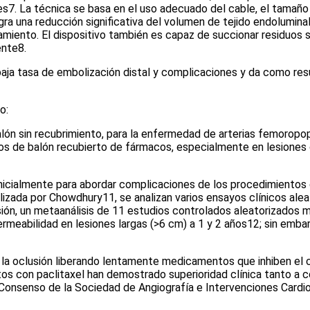
es
7
. La técnica se basa en el uso adecuado del cable, el tamaño
gra una reducción significativa del volumen de tejido endolumin
amiento. El dispositivo también es capaz de succionar residuos 
ente
8
.
 baja tasa de embolización distal y complicaciones y da como res
o:
lón sin recubrimiento, para la enfermedad de arterias femoropopl
os de balón recubierto de fármacos, especialmente en lesiones co
icialmente para abordar complicaciones de los procedimientos d
ealizada por Chowdhury
11
, se analizan varios ensayos clínicos a
ión, un metaanálisis de 11 estudios controlados aleatorizados m
rmeabilidad en lesiones largas (>6 cm) a 1 y 2 años
12
; sin emba
 la oclusión liberando lentamente medicamentos que inhiben el cr
tos con paclitaxel han demostrado superioridad clínica tanto a 
l Consenso de la Sociedad de Angiografía e Intervenciones Card