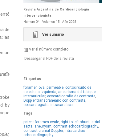
Revista Argentina de Cardioangiología
tentó
intervencionista
Número 04 | Volumen 15 | Año 2025
ia de
Ver sumario
; las
Ver el número completo
en un
Descargar el PDF de la revista
grafía
Etiquetas
foramen oval permeable
,
cortocircuito de
derecha a izquierda
,
aneurisma del tabique
interauricular
,
ecocardiografía de contraste
,
troke
Doppler transcraneano con contraste
,
ecocardiografía intracardíaca
ed by
nique
Tags
patent foramen ovale
,
right to left shunt
,
atrial
septal aneurysm
,
contrast echocardiography
,
contrast cranial Doppler
,
intracardiac
ppler,
echocardiography