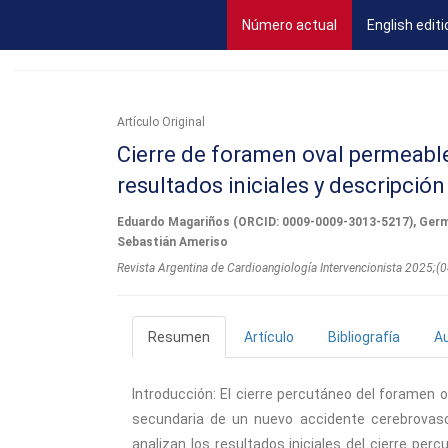
(current)
Número actual
English editi
Artí­culo Original
Cierre de foramen oval permeable
resultados iniciales y descripción
Eduardo Magariños (ORCID: 0009-0009-3013-5217), Germán
Sebastián Ameriso
Revista Argentina de Cardioangiologí­a Intervencionista 2025;
Resumen
Artículo
Bibliografía
A
Introducción: El cierre percutáneo del foramen
secundaria de un nuevo accidente cerebrovasc
analizan los resultados iniciales del cierre per