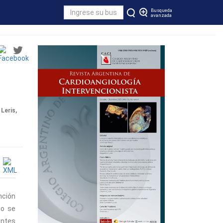
Busqueda
avanzada
Leris,
nción
jo se
entes