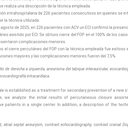
e realiza una descripción de la técnica empleada.
lución intrahospitalaria de 226 pacientes consecutivos en quienes se in
r la técnica utilizada.
 agosto de 2025, en 226 pacientes con ACV un ECI confirmó la presenc
neo asistido por ECI. Se obtuvo cierre del FOP en el 100% de los casos
resentaron complicaciones menores.
os el cierre percutáneo del FOP con la técnica empleada fue exitoso 
aciones mayores y las complicaciones menores fueron del 7,5%.
to de derecha a izquierda, aneurisma del tabique interauricular, ecocardio
cocardiografía intracardíaca.
e is established as a treatment for secondary prevention of a new s
le, we analyze the initial results of percutaneous closure assist
 patients in a single center. In addition, a description of the tech
t, atrial septal aneurysm, contrast echocardiography, contrast cranial Do