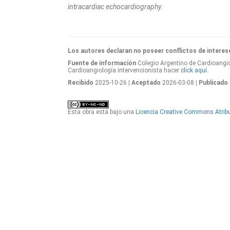
intracardiac echocardiography.
Los autores declaran no poseer conflictos de interes
Fuente de información
Colegio Argentino de Cardioangió
Cardioangiología intervencionista hacer
click aquí.
Recibido
2025-10-26
| Aceptado
2026-03-08
| Publicado
Esta obra está bajo una
Licencia Creative Commons Atribu