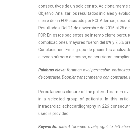
consecutivos de un solo centro. Adicionalmente s
Objetivo: Analizar los resultados iniciales y evo
cierre de un FOP asistido por ECI. Además, describi
Resultados: Del 21 de noviembre de 2016 al 25 de
FOP. En estos pacientes se intentó cierre percutá
complicaciones mayores fueron del 0% y 7,5% p
Conclusiones: En el grupo de pacientes analizad
elevado número de casos, no ocurrieron complic
Palabras clave:
foramen oval permeable, cortocircui
de contraste, Doppler transcraneano con contraste, e
Percutaneous closure of the patent foramen oval
in a selected group of patients. In this artic
intracardiac echocardiography in 226 consecutive
used is provided.
Keywords:
patent foramen ovale, right to left shun