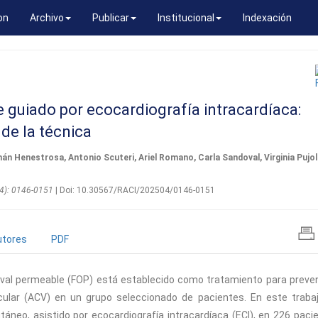
on
Archivo
Publicar
Institucional
Indexación
 guiado por ecocardiografía intracardíaca:
 de la técnica
 Henestrosa, Antonio Scuteri, Ariel Romano, Carla Sandoval, Virginia Pujol 
(04): 0146-0151
| Doi: 10.30567/RACI/202504/0146-0151
utores
PDF
 oval permeable (FOP) está establecido como tratamiento para preve
ular (ACV) en un grupo seleccionado de pacientes. En este traba
cutáneo, asistido por ecocardiografía intracardíaca (ECI), en 226 paci