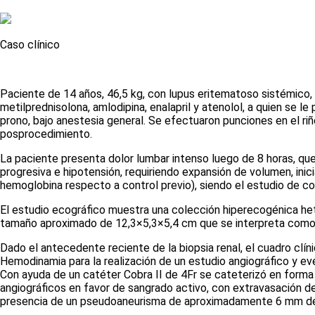
Caso clínico
Paciente de 14 años, 46,5 kg, con lupus eritematoso sistémico,
metilprednisolona, amlodipina, enalapril y atenolol, a quien se 
prono, bajo anestesia general. Se efectuaron punciones en el r
posprocedimiento.
La paciente presenta dolor lumbar intenso luego de 8 horas, qu
progresiva e hipotensión, requiriendo expansión de volumen, inic
hemoglobina respecto a control previo), siendo el estudio de co
El estudio ecográfico muestra una colección hiperecogénica het
tamaño aproximado de 12,3×5,3×5,4 cm que se interpreta com
Dado el antecedente reciente de la biopsia renal, el cuadro clín
Hemodinamia para la realización de un estudio angiográfico y ev
Con ayuda de un catéter Cobra II de 4Fr se cateterizó en forma se
angiográficos en favor de sangrado activo, con extravasación de
presencia de un pseudoaneurisma de aproximadamente 6 mm de