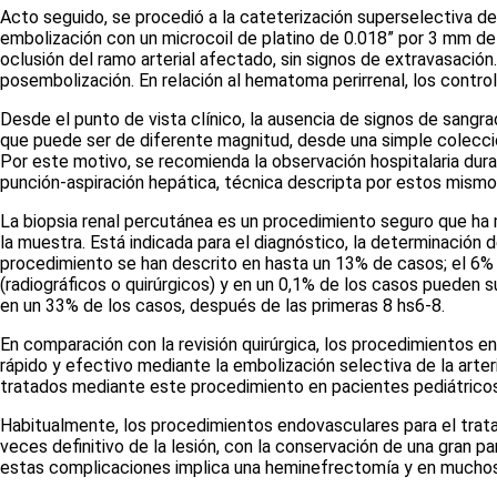
Acto seguido, se procedió a la cateterización superselectiva d
embolización con un
microcoil
de platino de 0.018” por 3 mm de 
oclusión del ramo arterial afectado, sin signos de extravasación
posembolización. En relación al hematoma perirrenal, los contro
Desde el punto de vista clínico, la ausencia de signos de sangra
que puede ser de diferente magnitud, desde una simple colección
Por este motivo, se recomienda la observación hospitalaria dur
punción-aspiración hepática, técnica descripta por estos mismo
La biopsia renal percutánea es un procedimiento seguro que ha m
la muestra. Está indicada para el diagnóstico, la determinación
procedimiento se han descrito en hasta un 13% de casos; el 6%
(radiográficos o quirúrgicos) y en un 0,1% de los casos pueden s
en un 33% de los casos, después de las primeras 8 hs
6-8
.
En comparación con la revisión quirúrgica, los procedimientos 
rápido y efectivo mediante la embolización selectiva de la arter
tratados mediante este procedimiento en pacientes pediátricos
Habitualmente, los procedimientos endovasculares para el tra
veces definitivo de la lesión, con la conservación de una gran pa
estas complicaciones implica una heminefrectomía y en muchos 