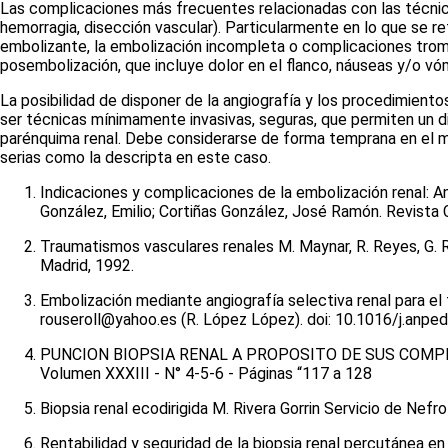
Las complicaciones más frecuentes relacionadas con las técnic
hemorragia, disección vascular). Particularmente en lo que se r
embolizante, la embolización incompleta o complicaciones trom
posembolización, que incluye dolor en el flanco, náuseas y/o vóm
La posibilidad de disponer de la angiografía y los procedimient
ser técnicas mínimamente invasivas, seguras, que permiten un 
parénquima renal. Debe considerarse de forma temprana en el m
serias como la descripta en este caso.
Indicaciones y complicaciones de la embolización renal: An
González, Emilio; Cortiñas González, José Ramón. Revista 
Traumatismos vasculares renales M. Maynar, R. Reyes, G. Ro
Madrid, 1992.
Embolización mediante angiografía selectiva renal para el
rouseroll@yahoo.es (R. López López). doi: 10.1016/j.anped
PUNCION BIOPSIA RENAL A PROPOSITO DE SUS COMPLICA
Volumen XXXIII - N° 4-5-6 - Páginas “117 a 128
Biopsia renal ecodirigida M. Rivera Gorrin Servicio de Nef
Rentabilidad y seguridad de la biopsia renal percutánea e