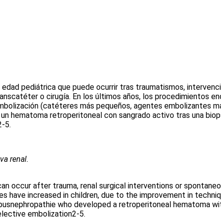
a edad pediátrica que puede ocurrir tras traumatismos, interven
ranscatéter o cirugía. En los últimos años, los procedimientos 
 embolización (catéteres más pequeños, agentes embolizantes má
un hematoma retroperitoneal con sangrado activo tras una biops
2-5.
va renal.
 can occur after trauma, renal surgical interventions or spontane
es have increased in children, due to the improvement in techni
upusnephropathie who developed a retroperitoneal hematoma wit
elective embolization2-5.