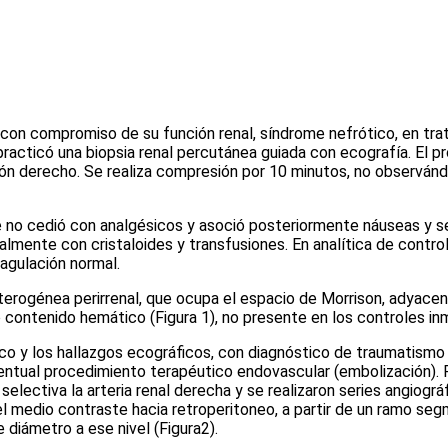
 con compromiso de su función renal, síndrome nefrótico, en tr
le practicó una biopsia renal percutánea guiada con ecografía. El
iñón derecho. Se realiza compresión por 10 minutos, no observá
e no cedió con analgésicos y asoció posteriormente náuseas y se
ialmente con cristaloides y transfusiones. En analítica de contr
agulación normal.
erogénea perirrenal, que ocupa el espacio de Morrison, adyacent
o contenido hemático
(Figura 1)
, no presente en los controles i
ico y los hallazgos ecográficos, con diagnóstico de traumatismo v
entual procedimiento terapéutico endovascular (embolización). P
lectiva la arteria renal derecha y se realizaron series angiográf
l medio contraste hacia retroperitoneo, a partir de un ramo segm
 diámetro a ese nivel
(Figura2)
.