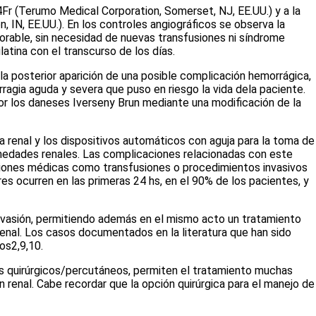
Fr (Terumo Medical Corporation, Somerset, NJ, EE.UU.) y a la
 IN, EE.UU.). En los controles angiográficos se observa la
orable, sin necesidad de nuevas transfusiones ni síndrome
tina con el transcurso de los días.
la posterior aparición de una posible complicación hemorrágica,
ragia aguda y severa que puso en riesgo la vida dela paciente.
por los daneses Iverseny Brun mediante una modificación de la
a renal y los dispositivos automáticos con aguja para la toma de
ermedades renales. Las complicaciones relacionadas con este
ciones médicas como transfusiones o procedimientos invasivos
es ocurren en las primeras 24 hs, en el 90% de los pacientes, y
invasión, permitiendo además en el mismo acto un tratamiento
 renal. Los casos documentados en la literatura que han sido
tos
2,9,10
.
s quirúrgicos/percutáneos, permiten el tratamiento muchas
ón renal. Cabe recordar que la opción quirúrgica para el manejo de