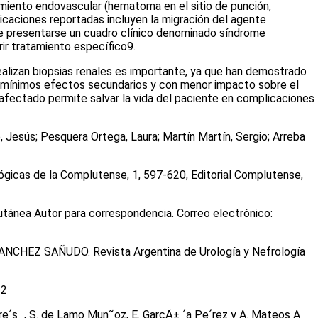
miento endovascular (hematoma en el sitio de punción,
licaciones reportadas incluyen la migración del agente
e presentarse un cuadro clínico denominado síndrome
rir tratamiento específico
9
.
ealizan biopsias renales es importante, ya que han demostrado
n mínimos efectos secundarios y con menor impacto sobre el
afectado permite salvar la vida del paciente en complicaciones
, Jesús; Pesquera Ortega, Laura; Martín Martín, Sergio; Arreba
ológicas de la Complutense, 1, 597-620, Editorial Complutense,
cutánea Autor para correspondencia. Correo electrónico:
Z SAÑUDO. Revista Argentina de Urología y Nefrología
-2
dre´s_, S. de Lamo Mun˜oz, E. GarcÄ± ´a Pe´rez y A. Mateos A