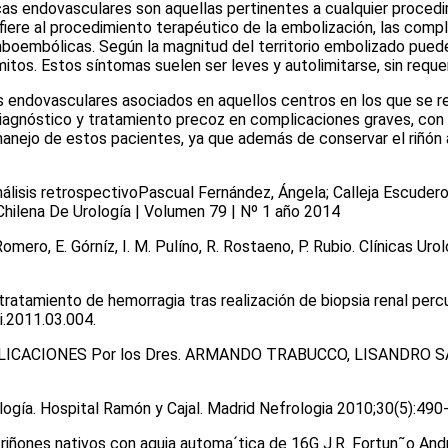
as endovasculares son aquellas pertinentes a cualquier procedi
efiere al procedimiento terapéutico de la embolización, las comp
boembólicas. Según la magnitud del territorio embolizado pued
itos. Estos síntomas suelen ser leves y autolimitarse, sin reque
os endovasculares asociados en aquellos centros en los que se r
diagnóstico y tratamiento precoz en complicaciones graves, co
anejo de estos pacientes, ya que además de conservar el riñón 
álisis retrospectivoPascual Fernández, Ángela; Calleja Escudero
Chilena De Urología | Volumen 79 | Nº 1 año 2014
mero, E. Górníz, I. M. Pulíno, R. Rostaeno, P. Rubio. Clínicas Ur
 tratamiento de hemorragia tras realización de biopsia renal per
i.2011.03.004.
CIONES Por los Dres. ARMANDO TRABUCCO, LISANDRO SANCHE
rología. Hospital Ramón y Cajal. Madrid Nefrologia 2010;30(5):490
n riñones nativos con aguja automa´tica de 16G J.R. Fortun˜o An