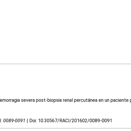
hemorragia severa post-biopsia renal percutánea en un paciente 
2): 0089-0091
| Doi: 10.30567/RACI/201602/0089-0091