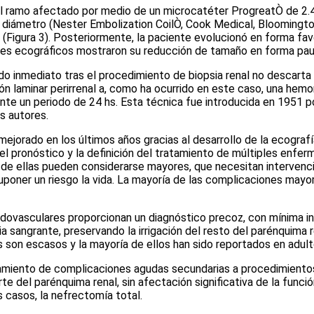
el ramo afectado por medio de un microcatéter ProgreatÒ de 2.4
diámetro (Nester Embolization CoilÒ, Cook Medical, Bloomington,
.
(Figura 3)
. Posteriormente, la paciente evolucionó en forma fav
les ecográficos mostraron su reducción de tamaño en forma paula
do inmediato tras el procedimiento de biopsia renal no descarta 
 laminar perirrenal a, como ha ocurrido en este caso, una hemor
ante un periodo de 24 hs. Esta técnica fue introducida en 1951 
s autores.
ejorado en los últimos años gracias al desarrollo de la ecografí
 del pronóstico y la definición del tratamiento de múltiples enf
 de ellas pueden considerarse mayores, que necesitan interven
uponer un riesgo la vida. La mayoría de las complicaciones mayor
endovasculares proporcionan un diagnóstico precoz, con mínima 
ia sangrante, preservando la irrigación del resto del parénquima
 son escasos y la mayoría de ellos han sido reportados en adul
tamiento de complicaciones agudas secundarias a procedimiento
rte del parénquima renal, sin afectación significativa de la funci
casos, la nefrectomía total.