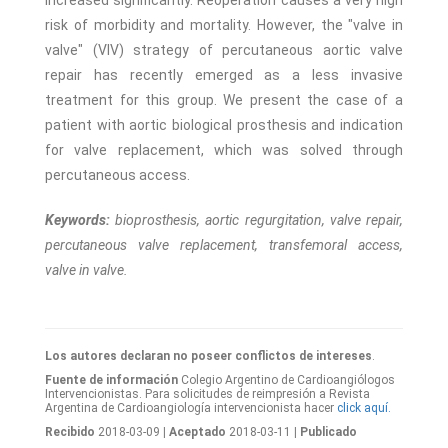
increased significantly. Reoperation causes a very high
risk of morbidity and mortality. However, the "valve in
valve" (VIV) strategy of percutaneous aortic valve
repair has recently emerged as a less invasive
treatment for this group. We present the case of a
patient with aortic biological prosthesis and indication
for valve replacement, which was solved through
percutaneous access.
Keywords:
bioprosthesis, aortic regurgitation, valve repair,
percutaneous valve replacement, transfemoral access,
valve in valve.
Los autores declaran no poseer conflictos de intereses
.
Fuente de información
Colegio Argentino de Cardioangiólogos
Intervencionistas. Para solicitudes de reimpresión a Revista
Argentina de Cardioangiología intervencionista hacer
click aquí.
Recibido
2018-03-09
| Aceptado
2018-03-11
| Publicado