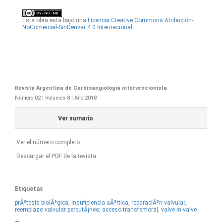
Esta obra está bajo una
Licencia Creative Commons Atribución-
NoComercial-SinDerivar 4.0 Internacional
.
Revista Argentina de Cardioangiología intervencionista
Número 02 | Volumen 8 | Año 2018
Ver sumario
Ver el número completo
Descargar el PDF de la revista
Etiquetas
prÃ³tesis biolÃ³gica
,
insuficiencia aÃ³rtica
,
reparaciÃ³n valvular
,
reemplazo valvular percutÃ¡neo
,
acceso transfemoral
,
valve-in-valve