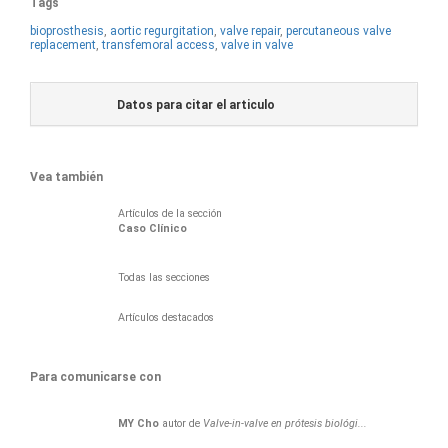
Tags
bioprosthesis
,
aortic regurgitation
,
valve repair
,
percutaneous valve
replacement
,
transfemoral access
,
valve in valve
Datos para citar el articulo
Vea también
Artículos de la sección
Caso Clínico
Todas las secciones
Artículos destacados
Para comunicarse con
MY
Cho
autor de
Valve-in-valve en prótesis biológi...