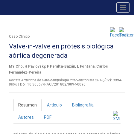
Toggl
navig
Caso Clínico
Valve-in-valve en prótesis biológica
aórtica degenerada
MY Cho, H Pavlovsky, F Peralta-Bazán, L Fontana, Carlos
Fernandez-Pereira
Revista Argentina de Cardioangiologí­a Intervencionista 2018;(02): 0094-
0096
| Doi: 10.30567/RACI/201802/0094-0096
Resumen
Artículo
Bibliografía
Autores
PDF