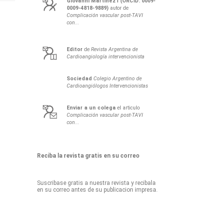
Giovanni
Martínez1 (ORCID: 0009-
0009-4818-9889)
autor de
Complicación vascular post-TAVI
con...
Editor
de
Revista Argentina de
Cardioangiología intervencionista
Sociedad
Colegio Argentino de
Cardioangiólogos Intervencionistas
Enviar a un colega
el articulo
Complicación vascular post-TAVI
con...
Reciba la revista gratis en su correo
Suscribase gratis a nuestra revista y recibala
en su correo antes de su publicacion impresa.