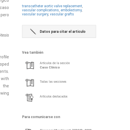
rgico
transcatheter aortic valve replacement
,
 caso
vascular complications
,
embolectomy
,
vascular surgery
,
vascular grafts
 pero
Datos para citar el articulo
tesis
Vea también
ofile
Artículos de la sección
loped
Caso Clínico
ents.
 with
Todas las secciones
s the
owing
Artículos destacados
Para comunicarse con