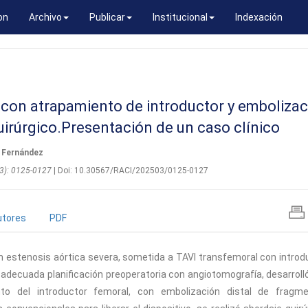
on
Archivo
Publicar
Institucional
Indexación
 con atrapamiento de introductor y embolizac
quirúrgico.Presentación de un caso clínico
n Fernández
(03): 0125-0127
| Doi: 10.30567/RACI/202503/0125-0127
utores
PDF
n estenosis aórtica severa, sometida a TAVI transfemoral con introd
na adecuada planificación preoperatoria con angiotomografía, desarroll
to del introductor femoral, con embolización distal de fragm