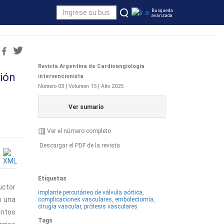
Busqueda
avanzada
Revista Argentina de Cardioangiología
ión
intervencionista
Número 03 | Volumen 15 | Año 2025
Ver sumario
Ver el número completo
Descargar el PDF de la revista
Etiquetas
uctor
implante percutáneo de válvula aórtica
,
ó una
complicaciones vasculares
,
embolectomía
,
cirugía vascular
,
prótesis vasculares
entos
Tags