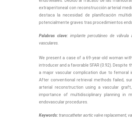
endoteliales. Debido al fracaso de las maniobras
extraperitoneal con reconstrucción arterial medi
destaca la necesidad de planificación multidi
potencialmente graves tras procedimientos end
Palabras clave:
implante percutáneo de válvula a
vasculares.
We present a case of a 69-year-old woman with 
introducer and a favorable SFAR (0.92). Despite
a major vascular complication due to femoral i
After conventional retrieval methods failed, s
arterial reconstruction using a vascular graf
importance of multidisciplinary planning in 
endovascular procedures.
Keywords:
transcatheter aortic valve replacement, v