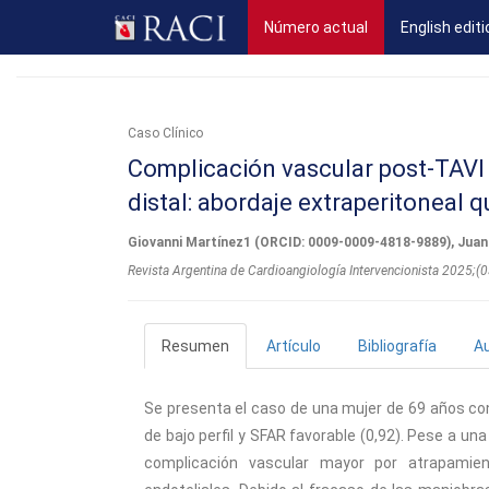
(current)
Número actual
English editi
Caso Clínico
Complicación vascular post-TAVI
distal: abordaje extraperitoneal 
Giovanni Martínez1 (ORCID: 0009-0009-4818-9889), Jua
Revista Argentina de Cardioangiologí­a Intervencionista 2025;
Resumen
Artículo
Bibliografía
A
Se presenta el caso de una mujer de 69 años co
de bajo perfil y SFAR favorable (0,92). Pese a u
complicación vascular mayor por atrapamien