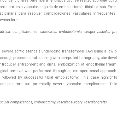
 convencionales para liberar el dispositivo, se realizó abordaje quirú
ante prótesis vascular, seguido de embolectomía tibial exitosa. Este
sciplinaria para resolver complicaciones vasculares infrecuentes
ovasculares.
órtica, complicaciones vasculares, embolectomía, cirugía vascular, pró
severe aortic stenosis undergoing transfemoral TAVI using a low-pr
 thorough preprocedural planning with computed tomography, she deve
ntroducer entrapment and distal embolization of endothelial fragm
urgical removal was performed through an extraperitoneal approach
t, followed by successful tibial embolectomy. This case highlight
managing rare but potentially severe vascular complications foll
ascular complications, embolectomy, vascular surgery, vascular grafts.