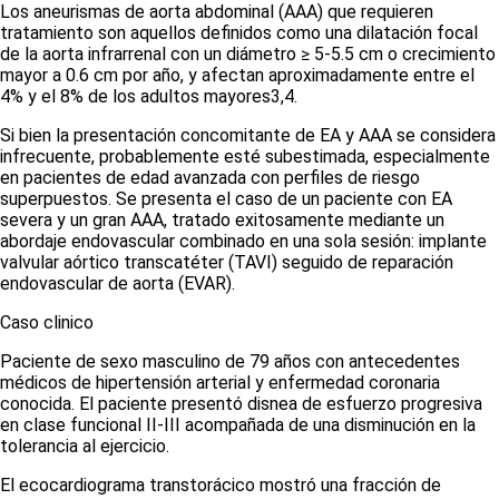
Los aneurismas de aorta abdominal (AAA) que requieren
tratamiento son aquellos definidos como una dilatación focal
de la aorta infrarrenal con un diámetro ≥ 5-5.5 cm o crecimiento
mayor a 0.6 cm por año, y afectan aproximadamente entre el
4% y el 8% de los adultos mayores
3,4
.
Si bien la presentación concomitante de EA y AAA se considera
infrecuente, probablemente esté subestimada, especialmente
en pacientes de edad avanzada con perfiles de riesgo
superpuestos. Se presenta el caso de un paciente con EA
severa y un gran AAA, tratado exitosamente mediante un
abordaje endovascular combinado en una sola sesión: implante
valvular aórtico transcatéter (TAVI) seguido de reparación
endovascular de aorta (EVAR).
Caso clinico
Paciente de sexo masculino de 79 años con antecedentes
médicos de hipertensión arterial y enfermedad coronaria
conocida. El paciente presentó disnea de esfuerzo progresiva
en clase funcional II-III acompañada de una disminución en la
tolerancia al ejercicio.
El ecocardiograma transtorácico mostró una fracción de