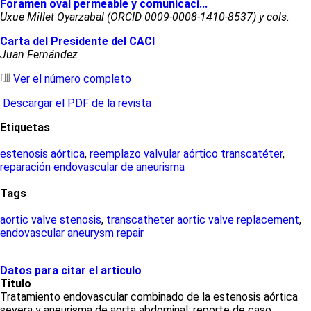
Foramen oval permeable y comunicaci...
Uxue Millet Oyarzabal (ORCID 0009-0008-1410-8537) y cols.
Carta del Presidente del CACI
Juan Fernández
Ver el número completo
Descargar el PDF de la revista
Etiquetas
estenosis aórtica
,
reemplazo valvular aórtico transcatéter
,
reparación endovascular de aneurisma
Tags
aortic valve stenosis
,
transcatheter aortic valve replacement
,
endovascular aneurysm repair
Datos para citar el articulo
Titulo
Tratamiento endovascular combinado de la estenosis aórtica
severa y aneurisma de aorta abdominal: reporte de caso