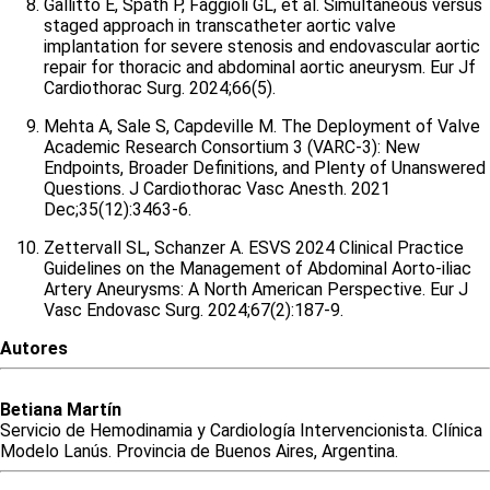
Gallitto E, Spath P, Faggioli GL, et al. Simultaneous versus
staged approach in transcatheter aortic valve
implantation for severe stenosis and endovascular aortic
repair for thoracic and abdominal aortic aneurysm. Eur Jf
Cardiothorac Surg. 2024;66(5).
Mehta A, Sale S, Capdeville M. The Deployment of Valve
Academic Research Consortium 3 (VARC-3): New
Endpoints, Broader Definitions, and Plenty of Unanswered
Questions. J Cardiothorac Vasc Anesth. 2021
Dec;35(12):3463-6.
Zettervall SL, Schanzer A. ESVS 2024 Clinical Practice
Guidelines on the Management of Abdominal Aorto-iliac
Artery Aneurysms: A North American Perspective. Eur J
Vasc Endovasc Surg. 2024;67(2):187-9.
Autores
Betiana
Martín
Servicio de Hemodinamia y Cardiología Intervencionista. Clínica
Modelo Lanús. Provincia de Buenos Aires, Argentina.