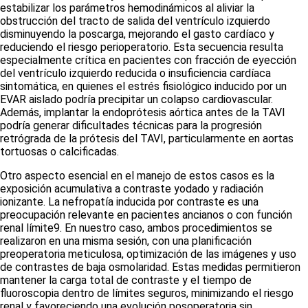
estabilizar los parámetros hemodinámicos al aliviar la
obstrucción del tracto de salida del ventrículo izquierdo
disminuyendo la poscarga, mejorando el gasto cardíaco y
reduciendo el riesgo perioperatorio. Esta secuencia resulta
especialmente crítica en pacientes con fracción de eyección
del ventrículo izquierdo reducida o insuficiencia cardíaca
sintomática, en quienes el estrés fisiológico inducido por un
EVAR aislado podría precipitar un colapso cardiovascular.
Además, implantar la endoprótesis aórtica antes de la TAVI
podría generar dificultades técnicas para la progresión
retrógrada de la prótesis del TAVI, particularmente en aortas
tortuosas o calcificadas.
Otro aspecto esencial en el manejo de estos casos es la
exposición acumulativa a contraste yodado y radiación
ionizante. La nefropatía inducida por contraste es una
preocupación relevante en pacientes ancianos o con función
renal límite
9
. En nuestro caso, ambos procedimientos se
realizaron en una misma sesión, con una planificación
preoperatoria meticulosa, optimización de las imágenes y uso
de contrastes de baja osmolaridad. Estas medidas permitieron
mantener la carga total de contraste y el tiempo de
fluoroscopia dentro de límites seguros, minimizando el riesgo
renal y favoreciendo una evolución posoperatoria sin