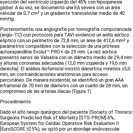
eyección del ventrículo izquierdo del 45% con hipoquinesia
global. A su vez, se documentó una EA severa con un área
valvular de 0,7 cm² y un gradiente transvalvular medio de 40
mmHg.
Posteriormente, una angiografía por tomografía computarizada
(angio-TC) con protocolo para TAVI evidenció un anillo aórtico
elíptico con un perímetro de 72,8 mm, un área de 412,6 mm² y
parámetros compatibles con la selección de una prótesis
autoexpandible Evolut™ PRO+ de 29 mm. La raíz aórtica
presentó senos de Valsalva con un diámetro medio de 29,4 mm
y alturas coronarias adecuadas (12,0 mm izquierda y 19,6 mm
derecha). El análisis iliofemoral mostró diámetros mínimos ≥5,0
mm, sin contraindicaciones anatómicas para acceso
percutáneo. De manera incidental, se identificó un gran AAA
infrarrenal de 70 mm de diámetro con un cuello de 28 mm, sin
compromiso de las arterias ilíacas
(Figura 1)
.
Procedimiento
Dado el alto riesgo quirúrgico del paciente (
Society of Thoracic
Surgeons Predicted Risk of Mortality
[STS-PROM] 6%,
European System for Cardiac Operative Risk Evaluation II
[EuroSCORE II] 5%), se optó por un abordaje endovascular