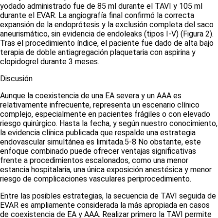
yodado administrado fue de 85 ml durante el TAVI y 105 ml
durante el EVAR. La angiografía final confirmó la correcta
expansión de la endoprótesis y la exclusión completa del saco
aneurismático, sin evidencia de
endoleaks
(tipos I-V)
(Figura 2)
.
Tras el procedimiento índice, el paciente fue dado de alta bajo
terapia de doble antiagregación plaquetaria con aspirina y
clopidogrel durante 3 meses.
Discusión
Aunque la coexistencia de una EA severa y un AAA es
relativamente infrecuente, representa un escenario clínico
complejo, especialmente en pacientes frágiles o con elevado
riesgo quirúrgico. Hasta la fecha, y según nuestro conocimiento,
la evidencia clínica publicada que respalde una estrategia
endovascular simultánea es limitada.
5-8
No obstante, este
enfoque combinado puede ofrecer ventajas significativas
frente a procedimientos escalonados, como una menor
estancia hospitalaria, una única exposición anestésica y menor
riesgo de complicaciones vasculares periprocedimiento.
Entre las posibles estrategias, la secuencia de TAVI seguida de
EVAR es ampliamente considerada la más apropiada en casos
de coexistencia de EA y AAA. Realizar primero la TAVI permite