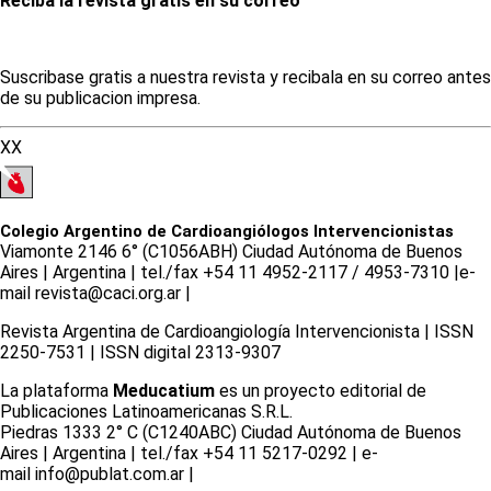
Reciba la revista gratis en su correo
Suscribase gratis a nuestra revista y recibala en su correo antes
de su publicacion impresa.
XX
Colegio Argentino de Cardioangiólogos Intervencionistas
Viamonte 2146 6° (C1056ABH) Ciudad Autónoma de Buenos
Aires | Argentina | tel./fax +54 11 4952-2117 / 4953-7310 |e-
mail revista@caci.org.ar |
www.caci.org.ar
Revista Argentina de Cardioangiologí­a Intervencionista | ISSN
2250-7531 | ISSN digital 2313-9307
La plataforma
Meducatium
es un proyecto editorial de
Publicaciones Latinoamericanas S.R.L.
Piedras 1333 2° C (C1240ABC) Ciudad Autónoma de Buenos
Aires | Argentina | tel./fax +54 11 5217-0292 | e-
mail info@publat.com.ar |
www.publat.com.ar