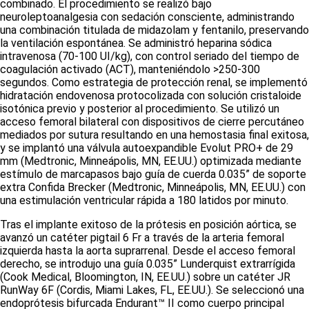
combinado. El procedimiento se realizó bajo
neuroleptoanalgesia con sedación consciente, administrando
una combinación titulada de midazolam y fentanilo, preservando
la ventilación espontánea. Se administró heparina sódica
intravenosa (70-100 UI/kg), con control seriado del tiempo de
coagulación activado (ACT), manteniéndolo >250-300
segundos. Como estrategia de protección renal, se implementó
hidratación endovenosa protocolizada con solución cristaloide
isotónica previo y posterior al procedimiento. Se utilizó un
acceso femoral bilateral con dispositivos de cierre percutáneo
mediados por sutura resultando en una hemostasia final exitosa,
y se implantó una válvula autoexpandible Evolut PRO+ de 29
mm (Medtronic, Minneápolis, MN, EE.UU.) optimizada mediante
estímulo de marcapasos bajo guía de cuerda 0.035” de soporte
extra Confida Brecker (Medtronic, Minneápolis, MN, EE.UU.) con
una estimulación ventricular rápida a 180 latidos por minuto.
Tras el implante exitoso de la prótesis en posición aórtica, se
avanzó un catéter
pigtail
6 Fr a través de la arteria femoral
izquierda hasta la aorta suprarrenal. Desde el acceso femoral
derecho, se introdujo una guía 0.035” Lunderquist extrarrígida
(Cook Medical, Bloomington, IN, EE.UU.) sobre un catéter JR
RunWay 6F (Cordis, Miami Lakes, FL, EE.UU.). Se seleccionó una
endoprótesis bifurcada Endurant™ II como cuerpo principal