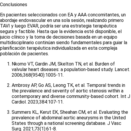
Conclusiones
En pacientes seleccionados con EA y AAA concomitantes, un
abordaje endovascular en una sola sesión, realizando primero
TAVI y luego EVAR, podría ser una estrategia terapéutica
segura y factible. Hasta que la evidencia esté disponible, el
juicio clínico y la toma de decisiones basada en un equipo
multidisciplinario continúan siendo fundamentales para guiar la
planificación terapéutica individualizada en esta compleja
población de pacientes.
Nkomo VT, Gardin JM, Skelton TN, et al. Burden of
valvular heart diseases: a population-based study. Lancet.
2006;368(9540):1005-11.
Ambrosy AP, Go AS, Leong TK, et al. Temporal trends in
the prevalence and severity of aortic stenosis within a
contemporary and diverse community-based cohort. Int J
Cardiol. 2023;384:107-11.
Summers KL, Kerut EK, Sheahan CM, et al. Evaluating the
prevalence of abdominal aortic aneurysms in the United
States through a national screening database. J Vasc
Surg. 2021;73(1):61-8.