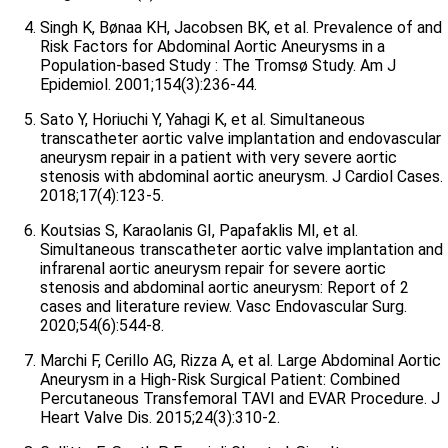
Singh K, Bønaa KH, Jacobsen BK, et al. Prevalence of and
Risk Factors for Abdominal Aortic Aneurysms in a
Population-based Study : The Tromsø Study. Am J
Epidemiol. 2001;154(3):236-44.
Sato Y, Horiuchi Y, Yahagi K, et al. Simultaneous
transcatheter aortic valve implantation and endovascular
aneurysm repair in a patient with very severe aortic
stenosis with abdominal aortic aneurysm. J Cardiol Cases.
2018;17(4):123-5.
Koutsias S, Karaolanis GI, Papafaklis MI, et al.
Simultaneous transcatheter aortic valve implantation and
infrarenal aortic aneurysm repair for severe aortic
stenosis and abdominal aortic aneurysm: Report of 2
cases and literature review. Vasc Endovascular Surg.
2020;54(6):544-8.
Marchi F, Cerillo AG, Rizza A, et al. Large Abdominal Aortic
Aneurysm in a High-Risk Surgical Patient: Combined
Percutaneous Transfemoral TAVI and EVAR Procedure. J
Heart Valve Dis. 2015;24(3):310-2.