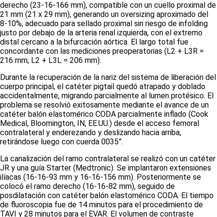
derecho (23-16-166 mm), compatible con un cuello proximal de
21 mm (21 x 29 mm), generando un
oversizing
aproximado del
8-10%, adecuado para sellado proximal sin riesgo de
infolding
justo por debajo de la arteria renal izquierda, con el extremo
distal cercano a la bifurcación aórtica. El largo total fue
concordante con las mediciones preoperatorias (L2 + L3R =
216 mm; L2 + L3L = 206 mm).
Durante la recuperación de la nariz del sistema de liberación del
cuerpo principal, el catéter pigtail quedó atrapado y doblado
accidentalmente, migrando parcialmente al lumen protésico. El
problema se resolvió exitosamente mediante el avance de un
catéter balón elastomérico CODA parcialmente inflado (Cook
Medical, Bloomington, IN, EE.UU.) desde el acceso femoral
contralateral y enderezando y deslizando hacia arriba,
retirándose luego con cuerda 0035”.
La canalización del ramo contralateral se realizó con un catéter
JR y una guía Starter (Medtronic). Se implantaron extensiones
ilíacas (16-16-93 mm y 16-16-156 mm). Posteriormente se
colocó el ramo derecho (16-16-82 mm), seguido de
posdilatación con catéter balón elastomérico CODA. El tiempo
de fluoroscopia fue de 14 minutos para el procedimiento de
TAVI y 28 minutos para el EVAR. El volumen de contraste