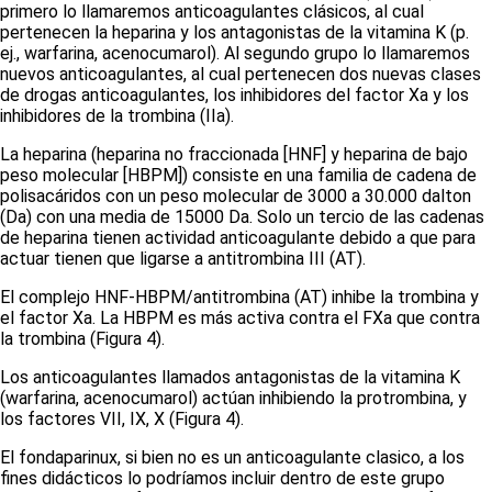
primero lo llamaremos
anticoagulantes clásicos,
al cual
pertenecen la heparina y los antagonistas de la vitamina K (p.
ej., warfarina, acenocumarol). Al segundo grupo lo llamaremos
nuevos anticoagulantes,
al cual pertenecen dos nuevas clases
de drogas anticoagulantes, los inhibidores del factor Xa y los
inhibidores de la trombina (IIa).
La
heparina
(heparina no fraccionada [HNF] y heparina de bajo
peso molecular [HBPM]) consiste en una familia de cadena de
polisacáridos con un peso molecular de 3000 a 30.000 dalton
(Da) con una media de 15000 Da. Solo un tercio de las cadenas
de heparina tienen actividad anticoagulante debido a que para
actuar tienen que ligarse a antitrombina III (AT).
El complejo HNF-HBPM/antitrombina (AT) inhibe la trombina y
el factor Xa. La HBPM es más activa contra el FXa que contra
la trombina
(Figura 4)
.
Los anticoagulantes llamados
antagonistas de la vitamina K
(warfarina, acenocumarol) actúan inhibiendo la protrombina, y
los factores VII, IX, X
(Figura 4)
.
El fondaparinux, si bien no es un anticoagulante clasico, a los
fines didácticos lo podríamos incluir dentro de este grupo