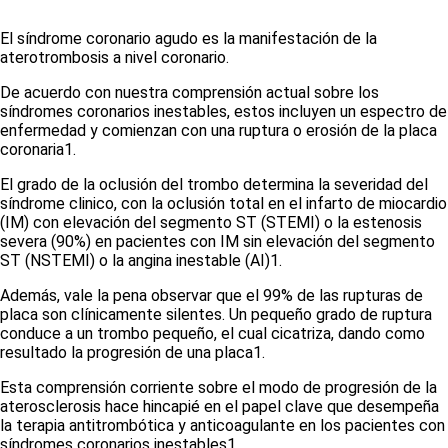
El síndrome coronario agudo es la manifestación de la
aterotrombosis a nivel coronario.
De acuerdo con nuestra comprensión actual sobre los
síndromes coronarios inestables, estos incluyen un espectro de
enfermedad y comienzan con una ruptura o erosión de la placa
coronaria
1
.
El grado de la oclusión del trombo determina la severidad del
síndrome clinico, con la oclusión total en el infarto de miocardio
(IM) con elevación del segmento ST (STEMI) o la estenosis
severa (90%) en pacientes con IM sin elevación del segmento
ST (NSTEMI) o la angina inestable (AI)
1
.
Además, vale la pena observar que el 99% de las rupturas de
placa son clínicamente silentes. Un pequeño grado de ruptura
conduce a un trombo pequeño, el cual cicatriza, dando como
resultado la progresión de una placa
1
.
Esta comprensión corriente sobre el modo de progresión de la
aterosclerosis hace hincapié en el papel clave que desempeña
la terapia antitrombótica y anticoagulante en los pacientes con
síndromes coronarios inestables
1