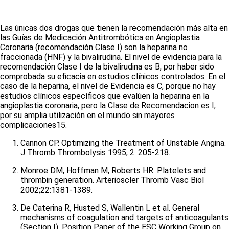
Las únicas dos drogas que tienen la recomendación más alta en
las Guías de Medicación Antitrombótica en Angioplastia
Coronaria (recomendación Clase I) son la heparina no
fraccionada (HNF) y la bivalirudina. El nivel de evidencia para la
recomendación Clase I de la bivalirudina es B, por haber sido
comprobada su eficacia en estudios clínicos controlados. En el
caso de la heparina, el nivel de Evidencia es C, porque no hay
estudios clínicos específicos que evalúen la heparina en la
angioplastia coronaria, pero la Clase de Recomendacion es I,
por su amplia utilización en el mundo sin mayores
complicaciones
15
.
Cannon CP. Optimizing the Treatment of Unstable Angina.
J Thromb Thrombolysis 1995; 2: 205-218.
Monroe DM, Hoffman M, Roberts HR. Platelets and
thrombin generation. Arterioscler Thromb Vasc Biol
2002;22:1381-1389.
De Caterina R, Husted S, Wallentin L et al. General
mechanisms of coagulation and targets of anticoagulants
(Section I). Position Paper of the ESC Working Group on