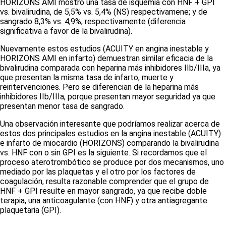
HORIZONS AMI mostró una tasa de isquemia con HNF + GPI
vs
. bivalirudina, de 5,5%
vs
. 5,4% (NS) respectivamene; y de
sangrado 8,3%
vs
. 4,9%, respectivamente (diferencia
significativa a favor de la bivalirudina).
Nuevamente estos estudios (ACUITY en angina inestable y
HORIZONS AMI en infarto) demuestran similar eficacia de la
bivalirudina comparada con heparina más inhibidores IIb/IIIa, ya
que presentan la misma tasa de infarto, muerte y
reintervenciones. Pero se diferencian de la heparina más
inhibidores IIb/IIIa, porque presentan mayor seguridad ya que
presentan menor tasa de sangrado.
Una observación interesante que podríamos realizar acerca de
estos dos principales estudios en la angina inestable (ACUITY)
e infarto de miocardio (HORIZONS) comparando la bivalirudina
vs.
HNF con o sin GPI es la siguiente. Si recordamos que el
proceso aterotrombótico se produce por dos mecanismos, uno
mediado por las plaquetas y el otro por los factores de
coagulación, resulta razonable comprender que el grupo de
HNF + GPI resulte en mayor sangrado, ya que recibe doble
terapia, una anticoagulante (con HNF) y otra antiagregante
plaquetaria (GPI).