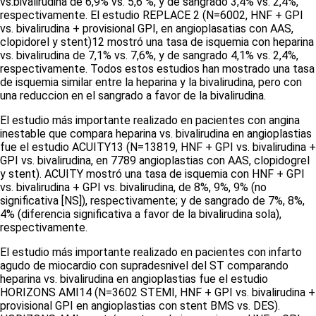
vs.
bivalirudina de 6,9%
vs.
5,6 %, y de sangrado 3,4%
vs.
2,4%,
respectivamente. El estudio REPLACE 2 (N=6002, HNF + GPI
vs.
bivalirudina + provisional GPI, en angioplasatias con AAS,
clopidorel y
stent
)
12
mostró una tasa de isquemia con heparina
vs.
bivalirudina de 7,1%
vs.
7,6%, y de sangrado 4,1%
vs.
2,4%,
respectivamente. Todos estos estudios han mostrado una tasa
de isquemia similar entre la heparina y la bivalirudina, pero con
una reduccion en el sangrado a favor de la bivalirudina.
El estudio más importante realizado en pacientes con angina
inestable que compara heparina
vs.
bivalirudina en angioplastias
fue el estudio ACUITY
13
(N=13819, HNF + GPI
vs
. bivalirudina +
GPI
vs.
bivalirudina, en 7789 angioplastias con AAS, clopidogrel
y
stent
). ACUITY mostró una tasa de isquemia con HNF + GPI
vs.
bivalirudina + GPI
vs.
bivalirudina, de 8%, 9%, 9% (no
significativa [NS]), respectivamente; y de sangrado de 7%, 8%,
4% (diferencia significativa a favor de la bivalirudina sola),
respectivamente.
El estudio más importante realizado en pacientes con infarto
agudo de miocardio con supradesnivel del ST comparando
heparina
vs.
bivalirudina en angioplastias fue el estudio
HORIZONS AMI
14
(N=3602 STEMI, HNF + GPI
vs.
bivalirudina +
provisional GPI en angioplastias con
stent
BMS
vs.
DES).