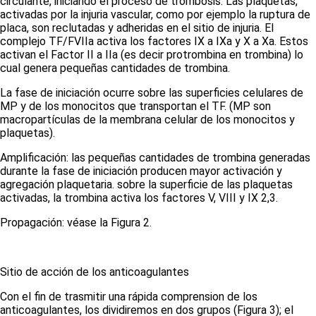
circulante, iniciando el proceso de trombosis. Las plaquetas,
activadas por la injuria vascular, como por ejemplo la ruptura de
placa, son reclutadas y adheridas en el sitio de injuria. El
complejo TF/FVIIa activa los factores IX a IXa y X a Xa. Estos
activan el Factor II a IIa (es decir protrombina en trombina) lo
cual genera pequeñas cantidades de trombina.
La fase de iniciación ocurre sobre las superficies celulares de
MP y de los monocitos que transportan el TF. (MP son
macropartículas de la membrana celular de los monocitos y
plaquetas).
Amplificación:
las pequeñas cantidades de trombina generadas
durante la fase de iniciación producen mayor activación y
agregación plaquetaria. sobre la superficie de las plaquetas
activadas, la trombina activa los factores V, VIII y IX
2,3
.
Propagación:
véase la
Figura 2.
Sitio de acción de los anticoagulantes
Con el fin de trasmitir una rápida comprension de los
anticoagulantes, los dividiremos en dos grupos
(Figura 3)
; el