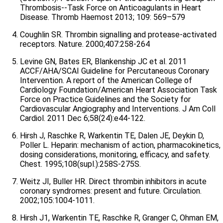
Thrombosis--Task Force on Anticoagulants in Heart
Disease. Thromb Haemost 2013; 109: 569–579
Coughlin SR. Thrombin signalling and protease-activated
receptors. Nature. 2000;407:258-264
Levine GN, Bates ER, Blankenship JC et al. 2011
ACCF/AHA/SCAI Guideline for Percutaneous Coronary
Intervention. A report of the American College of
Cardiology Foundation/American Heart Association Task
Force on Practice Guidelines and the Society for
Cardiovascular Angiography and Interventions. J Am Coll
Cardiol. 2011 Dec 6;58(24):e44-122.
Hirsh J, Raschke R, Warkentin TE, Dalen JE, Deykin D,
Poller L. Heparin: mechanism of action, pharmacokinetics,
dosing considerations, monitoring, efficacy, and safety.
Chest. 1995;108(supl.):258S-275S.
Weitz JI, Buller HR. Direct thrombin inhibitors in acute
coronary syndromes: present and future. Circulation.
2002;105:1004-1011.
Hirsh J1, Warkentin TE, Raschke R, Granger C, Ohman EM,