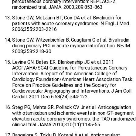
percutaneous coronary intervention: REPLACE-2
randomized trial. JAMA. 2003;289:853-863
Stone GW, McLaurin BT, Cox DA et al. Bivalirudin for
patients with acute coronary syndromes. N Engl J Med.
2006;355:2203-2216
Stone GW, Witzenbichler B, Guagliumi G et al. Bivalirudin
during primary PCI in acute myocardial infarction. NEJM
2008;358:2218-30
Levine GN, Bates ER, Blankenship JC et al. 2011
ACCF/AHA/SCAI Guideline for Percutaneous Coronary
Intervention. A report of the American College of
Cardiology Foundation/American Heart Association Task
Force on Practice Guidelines and the Society for
Cardiovascular Angiography and Interventions. J Am Coll
Cardiol. 2011 Dec 6;58(24):e44-122.
Steg PG, Mehta SR, Pollack CV Jr et al. Anticoagulation
with otamixaban and ischemic events in non-ST-segment
elevation acute coronary syndromes: the TAO randomized
clinical trial. JAMA 2013;310(11):1145-55
Bangalore S, Toklu B, Kotwal A et al. Anticoagulant