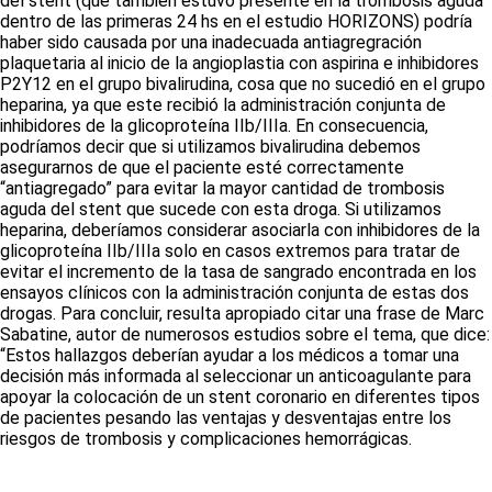
del
stent
(que también estuvo presente en la trombosis aguda
dentro de las primeras 24 hs en el estudio HORIZONS) podría
haber sido causada por una inadecuada antiagregración
plaquetaria al inicio de la angioplastia con aspirina e inhibidores
P2Y12 en el grupo bivalirudina, cosa que no sucedió en el grupo
heparina, ya que este recibió la administración conjunta de
inhibidores de la glicoproteína IIb/IIIa. En consecuencia,
podríamos decir que si utilizamos bivalirudina debemos
asegurarnos de que el paciente esté correctamente
“antiagregado” para evitar la mayor cantidad de trombosis
aguda del
stent
que sucede con esta droga. Si utilizamos
heparina, deberíamos considerar asociarla con inhibidores de la
glicoproteína IIb/IIIa solo en casos extremos para tratar de
evitar el incremento de la tasa de sangrado encontrada en los
ensayos clínicos con la administración conjunta de estas dos
drogas. Para concluir, resulta apropiado citar una frase de Marc
Sabatine, autor de numerosos estudios sobre el tema, que dice:
“Estos hallazgos deberían ayudar a los médicos a tomar una
decisión más informada al seleccionar un anticoagulante para
apoyar la colocación de un
stent
coronario en diferentes tipos
de pacientes pesando las ventajas y desventajas entre los
riesgos de trombosis y complicaciones hemorrágicas.