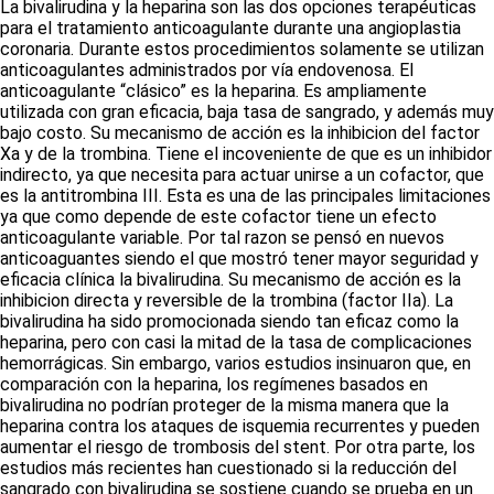
La bivalirudina y la heparina son las dos opciones terapéuticas
para el tratamiento anticoagulante durante una angioplastia
coronaria. Durante estos procedimientos solamente se utilizan
anticoagulantes administrados por vía endovenosa. El
anticoagulante “clásico” es la heparina. Es ampliamente
utilizada con gran eficacia, baja tasa de sangrado, y además muy
bajo costo. Su mecanismo de acción es la inhibicion del factor
Xa y de la trombina. Tiene el incoveniente de que es un inhibidor
indirecto, ya que necesita para actuar unirse a un cofactor, que
es la antitrombina III. Esta es una de las principales limitaciones
ya que como depende de este cofactor tiene un efecto
anticoagulante variable. Por tal razon se pensó en nuevos
anticoaguantes siendo el que mostró tener mayor seguridad y
eficacia clínica la bivalirudina. Su mecanismo de acción es la
inhibicion directa y reversible de la trombina (factor IIa). La
bivalirudina ha sido promocionada siendo tan eficaz como la
heparina, pero con casi la mitad de la tasa de complicaciones
hemorrágicas. Sin embargo, varios estudios insinuaron que, en
comparación con la heparina, los regímenes basados en
bivalirudina no podrían proteger de la misma manera que la
heparina contra los ataques de isquemia recurrentes y pueden
aumentar el riesgo de trombosis del
stent
. Por otra parte, los
estudios más recientes han cuestionado si la reducción del
sangrado con bivalirudina se sostiene cuando se prueba en un