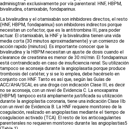
adminisgtran exclusivamente por vía parenteral: HNF, HBPM,
bivalirudina, otamixabán, fondaparinux.
La bivalirudina y el otamixabán son inhibidores directos, el resto
(HNF, HBPM, fondaparinux) son inhibidores indirectos porque
necesitan un cofactor, que es la antitrombina III, para poder
actuar. El otamixabán, la HNF y la bivalirudina tienen una vida
media corta (30 minutos aproximadamente) y un comienzo de
acción rapido (minutos). Es importante conocer que la
bivalirudina y la HBPM necesitan un ajuste de dosis cuando el
clearance
de creatinina es menor de 30 ml/min. El fondaparinux
está contraindicado en caso de insuficiencia renal. Su utilización
tampoco se aconseja durante la angioplasatia porque produce
trombosis del catéter, y si se lo emplea, debe hacérselo en
conjunto con HNF. Tanto es así que, según las Guías de
ACC/AHA/SCAI, es una droga con indicación Clase III, es decir
no se aconseja, con un nivel de Evidencia C. La enoxaparina
(HBPM) tampoco está ampliamente justificada su utilización
durante la angioplastia coronaria, tiene una indicación Clase IIb
con un nivel de Evidencia B. La HNF requiere monitoreo de la
coagulación, realizado en angioplastias mediante el tiempo de
coagulacion activado (TCA). El resto de los anticoagulantes
parenterales no requieren monitoreo durante las angioplastias
5
(Tabla 1)
.