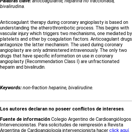
Palabras clave:
anticoagulante, heparina no fraccionada,
bivalirudina.
Anticoagulant therapy during coronary angioplasty is based on
understanding the atherothrombotic process. This begins with
vascular injury which triggers two mechanisms, one mediated by
platelets and other by coagulation factors. Anticoagulant drugs
antagonize the latter mechanism. The used during coronary
angioplasty are only administered intravenously. The only two
drugs that have specific information on use in coronary
angioplasty (Recommendation Class I) are unfractionated
heparin and bivalirudin.
Keywords:
non-fraction heparine, bivalirudine.
Los autores declaran no poseer conflictos de intereses
.
Fuente de información
Colegio Argentino de Cardioangiólogos
Intervencionistas. Para solicitudes de reimpresión a Revista
Argentina de Cardioangiología intervencionista hacer
click aquí.