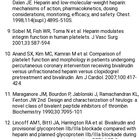
Dalen JE. Heparin and low-molecular-weight heparin:
mechanisms of action, pharmacokinetics, dosing
considerations, monitoring, efficacy, and safety. Chest.
1998;114(supl.):489S-510S.
Sobel M, Fish WR, Toma N et al. Heparin modulates
integrin function in human platelets. J Vasc Surg.
2001;33:587-594
Anand SX, Kim MC, Kamran M et al. Comparison of
platelet function and morphology in patients undergoing
percutaneous coronary intervention receiving bivalirudin
versus unfractionated heparin versus clopidogrel
pretreatment and bivalirudin. Am J Cardiol. 2007;100:417-
424.
Maraganore JM, Bourdon P, Jablonski J, Ramachandran KL,
Fenton JW 2nd. Design and characterization of hirulogs: a
novel class of bivalent peptide inhibitors of thrombin.
Biochemistry 1990;30:7095-101
Lincoff AM1, Bittl JA, Harrington RA et al. Bivalirudin and
provisional glycoprotein IIb/IIIa blockade compared with
heparin and planned glycoprotein IIb/IIIa blockade during