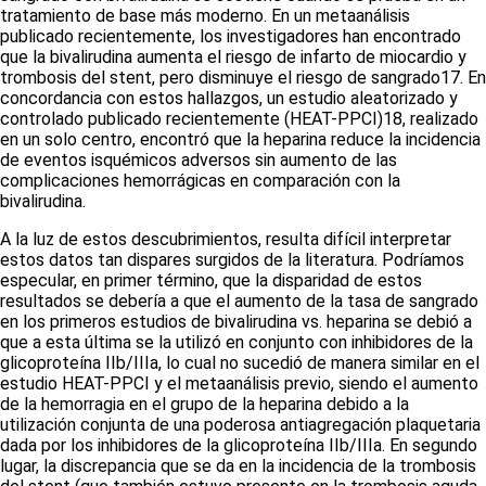
tratamiento de base más moderno. En un metaanálisis
publicado recientemente, los investigadores han encontrado
que la bivalirudina aumenta el riesgo de infarto de miocardio y
trombosis del
stent
, pero disminuye el riesgo de sangrado
17
. En
concordancia con estos hallazgos, un estudio aleatorizado y
controlado publicado recientemente (HEAT-PPCI)
18
, realizado
en un solo centro, encontró que la heparina reduce la incidencia
de eventos isquémicos adversos sin aumento de las
complicaciones hemorrágicas en comparación con la
bivalirudina.
A la luz de estos descubrimientos, resulta difícil interpretar
estos datos tan dispares surgidos de la literatura. Podríamos
especular, en primer término, que la disparidad de estos
resultados se debería a que el aumento de la tasa de sangrado
en los primeros estudios de bivalirudina
vs
. heparina se debió a
que a esta última se la utilizó en conjunto con inhibidores de la
glicoproteína IIb/IIIa, lo cual no sucedió de manera similar en el
estudio HEAT-PPCI y el metaanálisis previo, siendo el aumento
de la hemorragia en el grupo de la heparina debido a la
utilización conjunta de una poderosa antiagregación plaquetaria
dada por los inhibidores de la glicoproteína IIb/IIIa. En segundo
lugar, la discrepancia que se da en la incidencia de la trombosis