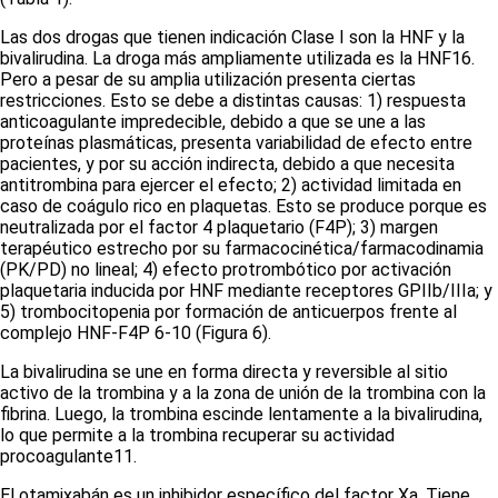
Las dos drogas que tienen indicación Clase I son la HNF y la
bivalirudina. La droga más ampliamente utilizada es la HNF
16
.
Pero a pesar de su amplia utilización presenta ciertas
restricciones. Esto se debe a distintas causas: 1) respuesta
anticoagulante impredecible, debido a que se une a las
proteínas plasmáticas, presenta variabilidad de efecto entre
pacientes, y por su acción indirecta, debido a que necesita
antitrombina para ejercer el efecto; 2) actividad limitada en
caso de coágulo rico en plaquetas. Esto se produce porque es
neutralizada por el factor 4 plaquetario (F4P); 3) margen
terapéutico estrecho por su farmacocinética/farmacodinamia
(PK/PD) no lineal; 4) efecto protrombótico por activación
plaquetaria inducida por HNF mediante receptores GPIIb/IIIa; y
5) trombocitopenia por formación de anticuerpos frente al
complejo HNF-F4P
6-10
(Figura 6)
.
La bivalirudina se une en forma directa y reversible al sitio
activo de la trombina y a la zona de unión de la trombina con la
fibrina. Luego, la trombina escinde lentamente a la bivalirudina,
lo que permite a la trombina recuperar su actividad
procoagulante
11
.
El otamixabán es un inhibidor específico del factor Xa. Tiene