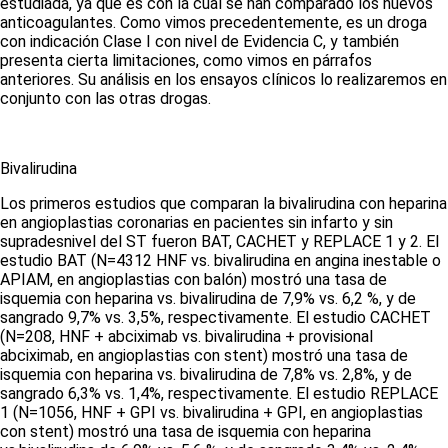
estudiada, ya que es con la cual se han comparado los nuevos
anticoagulantes. Como vimos precedentemente, es un droga
con indicación Clase I con nivel de Evidencia C, y también
presenta cierta limitaciones, como vimos en párrafos
anteriores. Su análisis en los ensayos clínicos lo realizaremos en
conjunto con las otras drogas.
Bivalirudina
Los primeros estudios que comparan la bivalirudina con heparina
en angioplastias coronarias en pacientes sin infarto y sin
supradesnivel del ST fueron BAT, CACHET y REPLACE 1 y 2. El
estudio BAT (N=4312 HNF
vs.
bivalirudina en angina inestable o
APIAM, en angioplastias con balón) mostró una tasa de
isquemia con heparina
vs.
bivalirudina de 7,9%
vs.
6,2 %, y de
sangrado 9,7%
vs.
3,5%, respectivamente. El estudio CACHET
(N=208, HNF + abciximab
vs.
bivalirudina + provisional
abciximab, en angioplastias con
stent
) mostró una tasa de
isquemia con heparina
vs.
bivalirudina de 7,8%
vs.
2,8%, y de
sangrado 6,3%
vs.
1,4%, respectivamente. El estudio REPLACE
1 (N=1056, HNF + GPI
vs.
bivalirudina + GPI, en angioplastias
con
stent
) mostró una tasa de isquemia con heparina