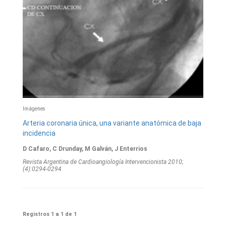
Imágenes
Arteria coronaria única, una variante anatómica de baja
incidencia
D Cafaro, C Drunday, M Galván, J Enterrios
Revista Argentina de Cardioangiologí­a Intervencionista 2010;
(4):0294-0294
Registros 1 a 1 de 1