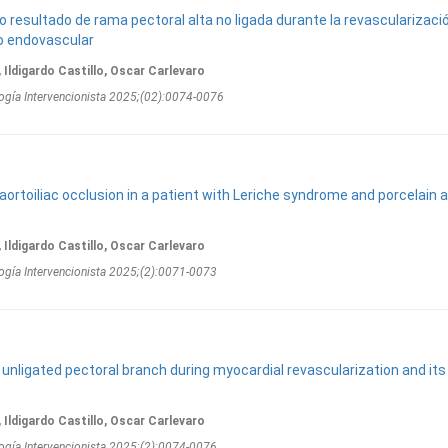
o resultado de rama pectoral alta no ligada durante la revascularizaci
o endovascular
 Ildigardo Castillo, Oscar Carlevaro
ogí­a Intervencionista 2025;(02):0074-0076
aortoiliac occlusion in a patient with Leriche syndrome and porcelain 
 Ildigardo Castillo, Oscar Carlevaro
ogí­a Intervencionista 2025;(2):0071-0073
 unligated pectoral branch during myocardial revascularization and its
 Ildigardo Castillo, Oscar Carlevaro
ogí­a Intervencionista 2025;(2):0074-0076