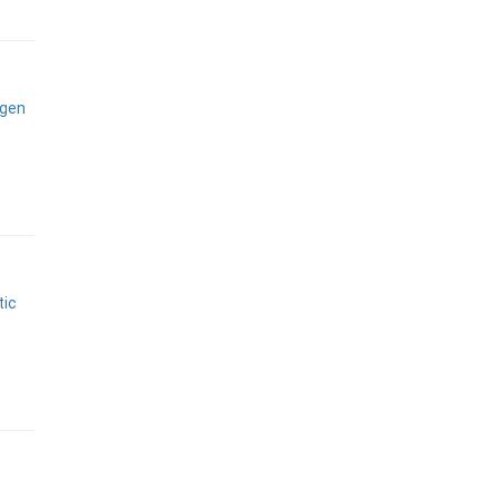
igen
tic