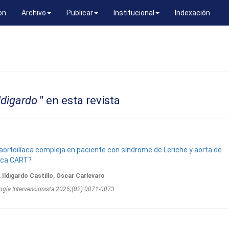
on
Archivo
Publicar
Institucional
Indexación
Ildigardo
" en esta revista
aortoilíaca compleja en paciente con síndrome de Leriche y aorta de
nica CART?
 Ildigardo Castillo, Oscar Carlevaro
ogí­a Intervencionista 2025;(02):0071-0073