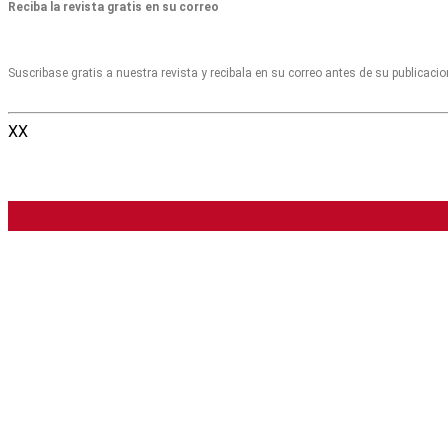
Reciba la revista gratis en su correo
Suscribase gratis a nuestra revista y recibala en su correo antes de su publicaci
XX
Colegio Argentino de Cardioangiólogos Intervencionist
Viamonte 2146 6° (C1056ABH) Ciudad Autónoma de Buenos Aires | Argentin
Revista Argentina de Cardioangiologí­a Intervencionista | ISSN 2250-7531 | I
La plataforma
Meducatium
es un proyecto editorial de Publicaciones Latin
Piedras 1333 2° C (C1240ABC) Ciudad Autónoma de Buenos Aires | Argentina 
Meducatium versión 2.2.2.4 ST