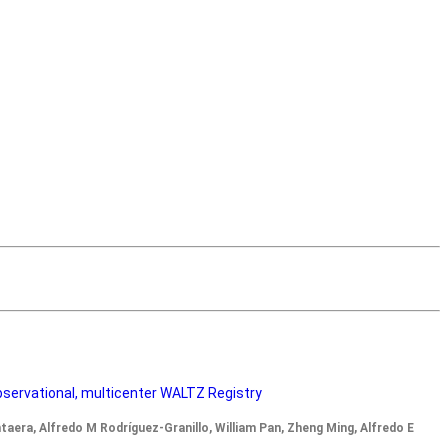
Busqueda
avanzada
observational, multicenter WALTZ Registry
aera, Alfredo M Rodríguez-Granillo, William Pan, Zheng Ming, Alfredo E