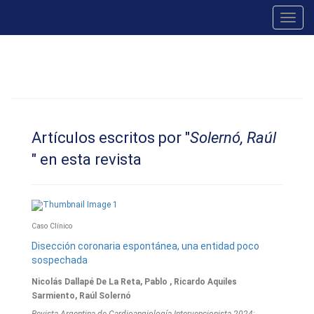
Toggl
navig
Artículos escritos por "
Solernó, Raúl
" en esta revista
Caso Clínico
Disección coronaria espontánea, una entidad poco
sospechada
Nicolás Dallapé De La Reta, Pablo , Ricardo Aquiles
Sarmiento, Raúl Solernó
Revista Argentina de Cardioangiologí­a Intervencionista 2024;