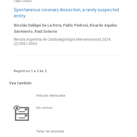
Caso Clínico
Spontaneous coronary dissection, a rarely suspected
entity
Nicolás Dallapé De La Reta, Pablo Pedroni, Ricardo Aquiles
Sarmiento, Raúl Solernó
Revista Argentina de Cardioangiologí­a Intervencionista 2024;
(2):0061-0065
Registros 1 a 2 de 2
Vea también
Artículos destacados
Ver archivo
Todas las secciones