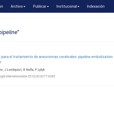
on
Archivo
Publicar
Institucional
Indexación
ipeline
"
 para el tratamiento de aneurismas cerebrales: pipeline embolization
o
o, J Lundquist, R Nella, P Lylyk
ogí­a Intervencionista 2010;(4):0277-0283