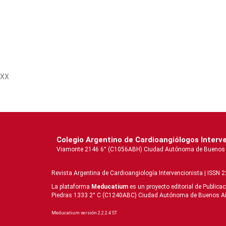
XX
Colegio Argentino de Cardioangiólogos Interv
Viamonte 2146 6° (C1056ABH) Ciudad Autónoma de Buenos Aire
Revista Argentina de Cardioangiologí­a Intervencionista | ISSN 
La plataforma
Meducatium
es un proyecto editorial de Publica
Piedras 1333 2° C (C1240ABC) Ciudad Autónoma de Buenos Aires 
Meducatium versión 2.2.2.4 ST