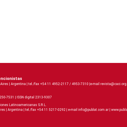
encionistas
s | Argentina | tel./fax +54 11 4952-2117 / 4953-7310 |e-mail revista@caci.org.
2250-7531 | ISSN digital 2313-9307
ciones Latinoamericanas S.R.L.
| Argentina | tel./fax +54 11 5217-0292 | e-mail info@publat.com.ar |
www.publa