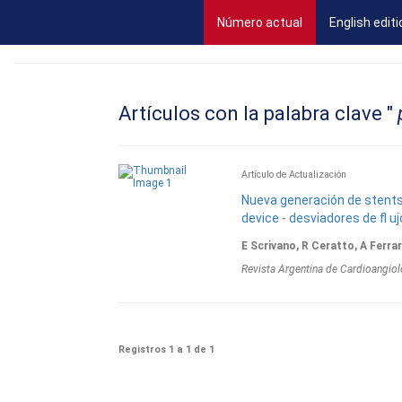
(current)
Número actual
English editi
Artículos con la palabra clave "
p
Artículo de Actualización
Nueva generación de stents
device - desviadores de fl uj
E Scrivano, R Ceratto, A Ferrari
Revista Argentina de Cardioangiol
Registros 1 a 1 de 1