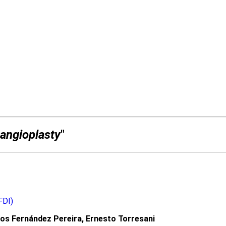
angioplasty
"
FDI)
los Fernández Pereira, Ernesto Torresani