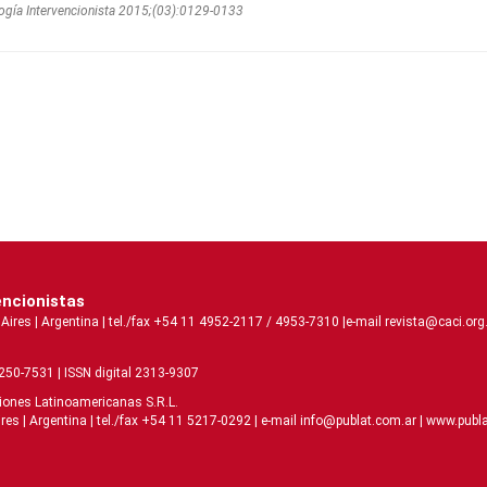
ogí­a Intervencionista 2015;(03):0129-0133
encionistas
s | Argentina | tel./fax +54 11 4952-2117 / 4953-7310 |e-mail revista@caci.org.
2250-7531 | ISSN digital 2313-9307
ciones Latinoamericanas S.R.L.
| Argentina | tel./fax +54 11 5217-0292 | e-mail info@publat.com.ar |
www.publa