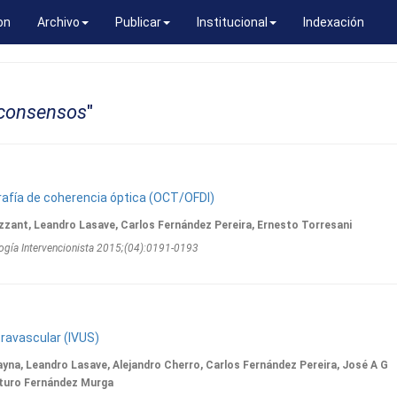
on
Archivo
Publicar
Institucional
Indexación
consensos
"
afía de coherencia óptica (OCT/OFDI)
zzant, Leandro Lasave, Carlos Fernández Pereira, Ernesto Torresani
ogí­a Intervencionista 2015;(04):0191-0193
travascular (IVUS)
ayna, Leandro Lasave, Alejandro Cherro, Carlos Fernández Pereira, José A G
uturo Fernández Murga