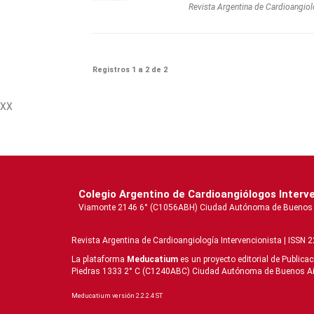
Revista Argentina de Cardioangiol
Registros 1 a 2 de 2
XX
Colegio Argentino de Cardioangiólogos Interv
Viamonte 2146 6° (C1056ABH) Ciudad Autónoma de Buenos Aire
Revista Argentina de Cardioangiologí­a Intervencionista | ISSN 
La plataforma
Meducatium
es un proyecto editorial de Publica
Piedras 1333 2° C (C1240ABC) Ciudad Autónoma de Buenos Aires 
Meducatium versión 2.2.2.4 ST