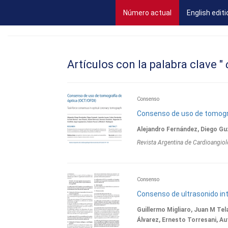
(current)
Número actual
English editi
Artículos con la palabra clave "
Consenso
Consenso de uso de tomogr
Alejandro Fernández, Diego Gu
Revista Argentina de Cardioangiol
Consenso
Consenso de ultrasonido in
Guillermo Migliaro, Juan M Tel
Álvarez, Ernesto Torresani, A