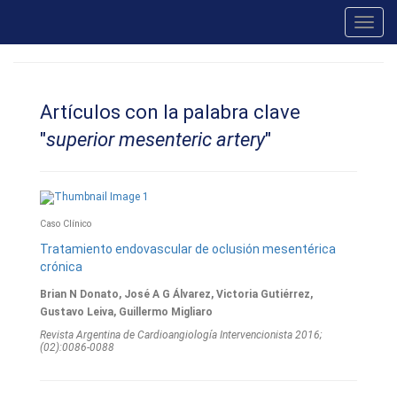
Toggl
navig
Artículos con la palabra clave
"
superior mesenteric artery
"
Caso Clínico
Tratamiento endovascular de oclusión mesentérica
crónica
Brian N Donato, José A G Álvarez, Victoria Gutiérrez,
Gustavo Leiva, Guillermo Migliaro
Revista Argentina de Cardioangiologí­a Intervencionista 2016;
(02):0086-0088