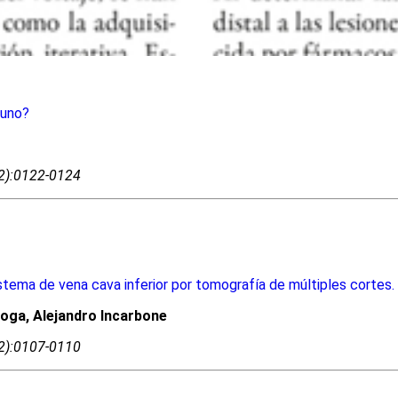
 uno?
02):0122-0124
stema de vena cava inferior por tomografía de múltiples cortes
roga, Alejandro Incarbone
02):0107-0110