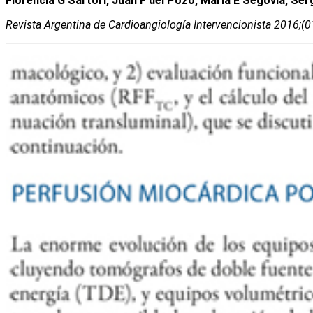
Florencia G Sartori, Juan F del Pozo, María E Segovia, Se
Revista Argentina de Cardioangiologí­a Intervencionista 2016;(