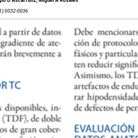
rgio D Ascarrunz, Miguel A Rosales
01):0032-0036