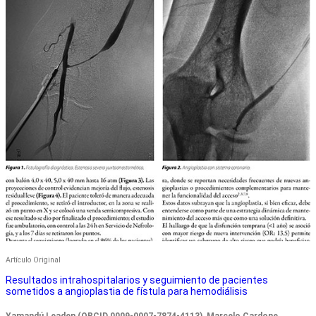
Artí­culo Original
Resultados intrahospitalarios y seguimiento de pacientes
sometidos a angioplastia de fístula para hemodiálisis
Yamandú Leaden (ORCID 0009-0007-7874-4113), Marcelo Cardone