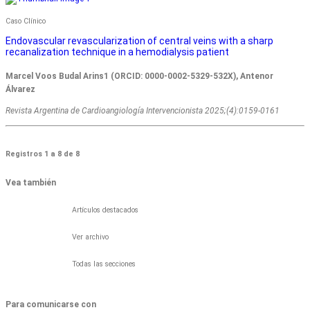
Caso Clínico
Endovascular revascularization of central veins with a sharp
recanalization technique in a hemodialysis patient
Marcel Voos Budal Arins1 (ORCID: 0000-0002-5329-532X), Antenor
Álvarez
Revista Argentina de Cardioangiologí­a Intervencionista 2025;(4):0159-0161
Registros 1 a 8 de 8
Vea también
Artículos destacados
Ver archivo
Todas las secciones
Para comunicarse con