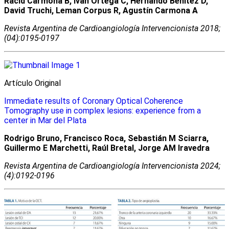
Racid Carmona B, Iván Ortega C, Hernando Benítez D,
David Truchi, Leman Corpus R, Agustín Carmona A
Revista Argentina de Cardioangiologí­a Intervencionista 2018;
(04):0195-0197
Artí­culo Original
Immediate results of Coronary Optical Coherence
Tomography use in complex lesions: experience from a
center in Mar del Plata
Rodrigo Bruno, Francisco Roca, Sebastián M Sciarra,
Guillermo E Marchetti, Raúl Bretal, Jorge AM Iravedra
Revista Argentina de Cardioangiologí­a Intervencionista 2024;
(4):0192-0196