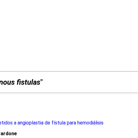
nous fistulas
"
idos a angioplastia de fístula para hemodiálisis
Cardone