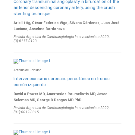
Coronary transluminal angioplasty in bifurcation of the
anterior descending coronary artery, using the crush
stenting technique
Ariel Ittig, César Federico Vigo, Silvana Cárdenas, Juan José
Luciano, Anselmo Bordonava
Revista Argentina de Cardioangiologí­a Intervencionista 2020;
(3):0117-0123
Artículo de Revisión
Intervencionismo coronario percutáneo en tronco
común izquierdo
David A Power MD, Anastasios Roumeliotis MD, Javed
Suleman MD, George D Dangas MD PhD
Revista Argentina de Cardioangiologí­a Intervencionista 2022;
(01):0012-0015