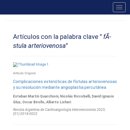
Toggl
navig
Artículos con la palabra clave "
fÃ­
stula arteriovenosa
"
Artículo Original
Complicaciones estenóticas de fístulas arteriovenosas
y su resolución mediante angioplastia percutánea
Esteban Martín Quarchioni, Nicolás Riccobelli, David Ignacio
Gluz, Oscar Birollo, Alberto Licheri
Revista Argentina de Cardioangiologí­a Intervencionista 2023;
(01):0018-0022