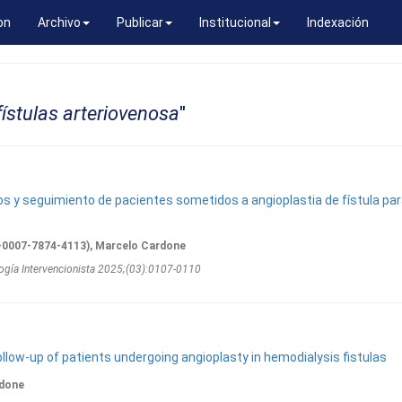
on
Archivo
Publicar
Institucional
Indexación
ístulas arteriovenosa
"
os y seguimiento de pacientes sometidos a angioplastia de fístula pa
0007-7874-4113), Marcelo Cardone
ogí­a Intervencionista 2025;(03):0107-0110
llow-up of patients undergoing angioplasty in hemodialysis fistulas
rdone