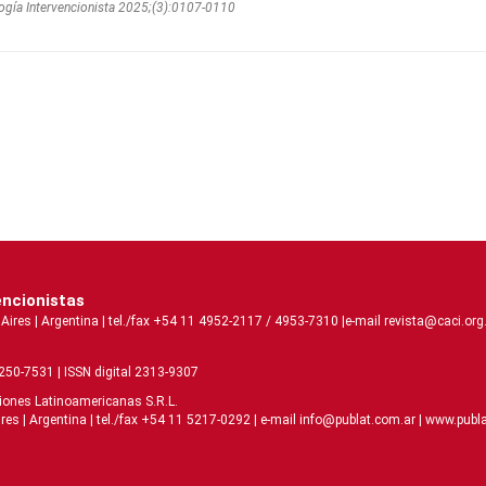
ogí­a Intervencionista 2025;(3):0107-0110
encionistas
s | Argentina | tel./fax +54 11 4952-2117 / 4953-7310 |e-mail revista@caci.org.
2250-7531 | ISSN digital 2313-9307
ciones Latinoamericanas S.R.L.
| Argentina | tel./fax +54 11 5217-0292 | e-mail info@publat.com.ar |
www.publa