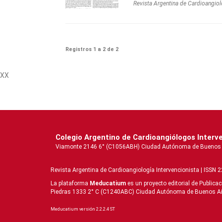
Revista Argentina de Cardioangiol
Registros 1 a 2 de 2
XX
Colegio Argentino de Cardioangiólogos Interv
Viamonte 2146 6° (C1056ABH) Ciudad Autónoma de Buenos Aire
Revista Argentina de Cardioangiologí­a Intervencionista | ISSN 
La plataforma
Meducatium
es un proyecto editorial de Publica
Piedras 1333 2° C (C1240ABC) Ciudad Autónoma de Buenos Aires 
Meducatium versión 2.2.2.4 ST