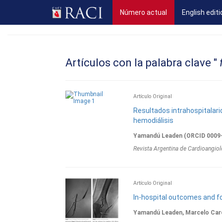
(current)
Número actual
English editi
Artículos con la palabra clave "
f
Artí­culo Original
Resultados intrahospitalari
hemodiálisis
Yamandú Leaden (ORCID 0009-
Revista Argentina de Cardioangiol
Artí­culo Original
In-hospital outcomes and fo
Yamandú Leaden, Marcelo Ca