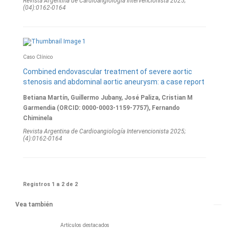
Revista Argentina de Cardioangiologí­a Intervencionista 2025;
(04):0162-0164
Caso Clínico
Combined endovascular treatment of severe aortic
stenosis and abdominal aortic aneurysm: a case report
Betiana Martín, Guillermo Jubany, José Paliza, Cristian M
Garmendia (ORCID: 0000-0003-1159-7757), Fernando
Chiminela
Revista Argentina de Cardioangiologí­a Intervencionista 2025;
(4):0162-0164
Registros 1 a 2 de 2
Vea también
Artículos destacados