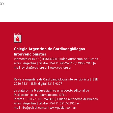
XX
Colegio Argentino de Cardioangiólogos
Intervencionistas
Viamonte 2146 6° (C1056ABH) Ciudad Autónoma de Buenos
Aires | Argentina | tel./fax +54 11 4952-2117 / 4953-7310 |e-
mail revista@caci.org.ar |
www.caci.org.ar
Revista Argentina de Cardioangiologí­a Intervencionista | ISSN
2250-7531 | ISSN digital 2313-9307
La plataforma
Meducatium
es un proyecto editorial de
Publicaciones Latinoamericanas S.R.L.
Piedras 1333 2° C (C1240ABC) Ciudad Autónoma de Buenos
Aires | Argentina | tel./fax +54 11 5217-0292 | e-
mail info@publat.com.ar |
www.publat.com.ar