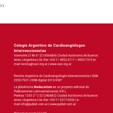
XX
Colegio Argentino de Cardioangiólogos
Intervencionistas
Viamonte 2146 6° (C1056ABH) Ciudad Autónoma de Buenos
Aires | Argentina | tel./fax +54 11 4952-2117 / 4953-7310 |e-
mail revista@caci.org.ar |
www.caci.org.ar
Revista Argentina de Cardioangiologí­a Intervencionista | ISSN
2250-7531 | ISSN digital 2313-9307
La plataforma
Meducatium
es un proyecto editorial de
Publicaciones Latinoamericanas S.R.L.
Piedras 1333 2° C (C1240ABC) Ciudad Autónoma de Buenos
Aires | Argentina | tel./fax +54 11 5217-0292 | e-
mail info@publat.com.ar |
www.publat.com.ar
Meducatium versión 2.2.2.4 ST