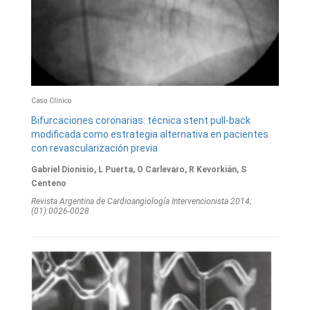
Caso Clínico
Bifurcaciones coronarias: técnica stent pull-back
modificada como estrategia alternativa en pacientes
con revascularización previa
Gabriel Dionisio, L Puerta, O Carlevaro, R Kevorkián, S
Centeno
Revista Argentina de Cardioangiologí­a Intervencionista 2014;
(01):0026-0028