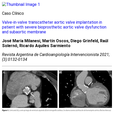
Caso Clínico
Valve-in-valve transcatheter aortic valve implantation in
patient with severe bioprosthetic aortic valve dysfunction
and subaortic membrane
José María Milanesi, Martín Oscos, Diego Grinfeld, Raúl
Solernó, Ricardo Aquiles Sarmiento
Revista Argentina de Cardioangiologí­a Intervencionista 2021;
(3):0132-0134