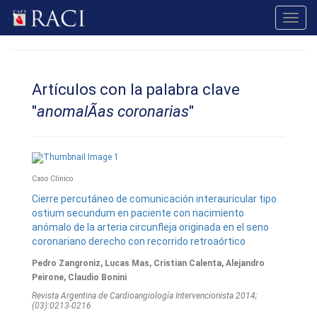
Toggl
navig
Artículos con la palabra clave
"
anomalÃ­as coronarias
"
Caso Clínico
Cierre percutáneo de comunicación interauricular tipo
ostium secundum en paciente con nacimiento
anómalo de la arteria circunfleja originada en el seno
coronariano derecho con recorrido retroaórtico
Pedro Zangroniz, Lucas Mas, Cristian Calenta, Alejandro
Peirone, Claudio Bonini
Revista Argentina de Cardioangiologí­a Intervencionista 2014;
(03):0213-0216