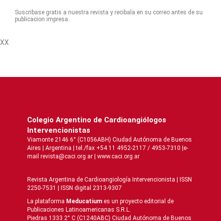
Suscribase gratis a nuestra revista y recibala en su correo antes de su
publicacion impresa.
XX
Colegio Argentino de Cardioangiólogos
Intervencionistas
Viamonte 2146 6° (C1056ABH) Ciudad Autónoma de Buenos
Aires | Argentina | tel./fax +54 11 4952-2117 / 4953-7310 |e-
mail revista@caci.org.ar |
www.caci.org.ar
Revista Argentina de Cardioangiologí­a Intervencionista | ISSN
2250-7531 | ISSN digital 2313-9307
La plataforma
Meducatium
es un proyecto editorial de
Publicaciones Latinoamericanas S.R.L.
Piedras 1333 2° C (C1240ABC) Ciudad Autónoma de Buenos