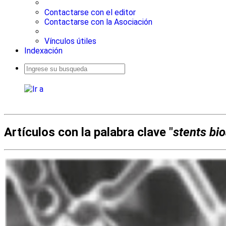
Contactarse con el editor
Contactarse con la Asociación
Vínculos útiles
Indexación
Busqueda
avanzada
Artículos con la palabra clave "
stents bi