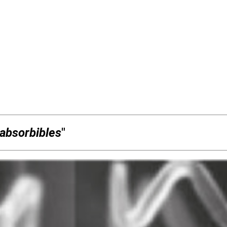
oabsorbibles
"