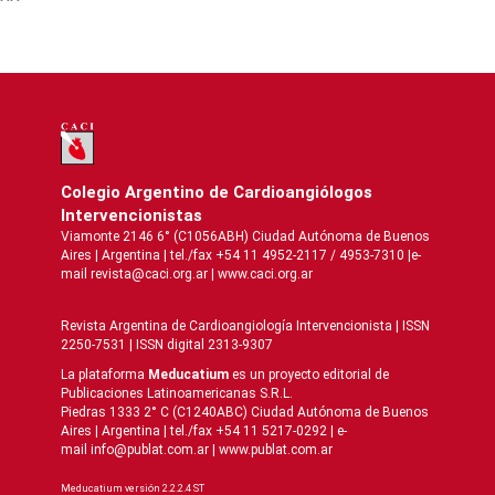
Colegio Argentino de Cardioangiólogos
Intervencionistas
Viamonte 2146 6° (C1056ABH) Ciudad Autónoma de Buenos
Aires | Argentina | tel./fax +54 11 4952-2117 / 4953-7310 |e-
mail revista@caci.org.ar |
www.caci.org.ar
Revista Argentina de Cardioangiologí­a Intervencionista | ISSN
2250-7531 | ISSN digital 2313-9307
La plataforma
Meducatium
es un proyecto editorial de
Publicaciones Latinoamericanas S.R.L.
Piedras 1333 2° C (C1240ABC) Ciudad Autónoma de Buenos
Aires | Argentina | tel./fax +54 11 5217-0292 | e-
mail info@publat.com.ar |
www.publat.com.ar
Meducatium versión 2.2.2.4 ST