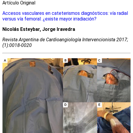
Artículo Original
Accesos vasculares en cateterismos diagnósticos: vía radial
versus vía femoral: ¿existe mayor irradiación?
Nicolás Esteybar, Jorge Iravedra
Revista Argentina de Cardioangiologí­a Intervencionista 2017;
(1):0018-0020